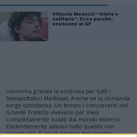
Vittorio Menozzi “triste e
solitario”. Ecco perché,
scossone al GF
Insomma grande la sorpresa per tutti i
telespettatori Mediaset. Anche se la domanda
sorge spontanea. Un tempo i concorrenti del
Grande Fratello vivevano per mesi
completamente isolati dal mondo esterno.
Evidentemente adesso tutto questo non
accade più. E cos'è rimasto del vecchio