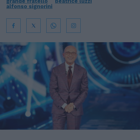
grande fratello
beatrice luzzi
alfonso signorini