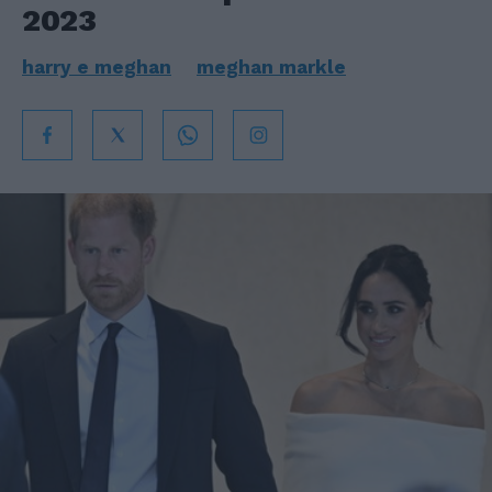
2023
harry e meghan
meghan markle