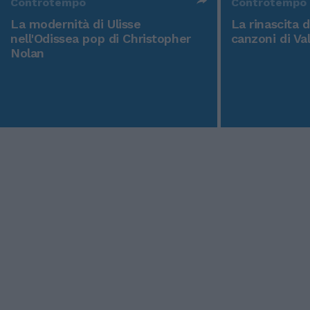
Controtempo
Controtempo
La modernità di Ulisse
La rinascita 
nell'Odissea pop di Christopher
canzoni di Va
Nolan