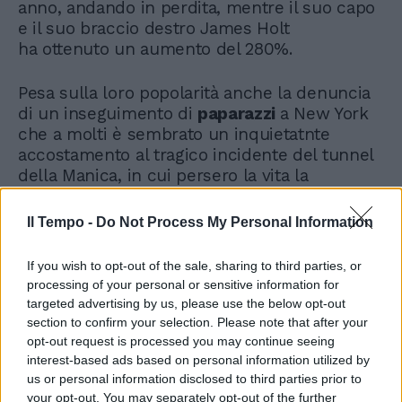
anno, andando in perdita, mentre il suo capo
e il suo braccio destro James Holt
ha ottenuto un aumento del 280%.
Pesa sulla loro popolarità anche la denuncia
di un inseguimento di
paparazzi
a New York
che a molti è sembrato un inquietatnte
accostamento al tragico incidente del tunnel
della Manica, in cui persero la vita la
principessa
Diana e Dodi Al-Fayed
. Episodio
radicalmente ridimensionato dalla polizia
Il Tempo -
Do Not Process My Personal Information
newyorkese. Poi c'è l'ostracismo degli "happy
few" dell'America che conta. "Nessuno li
If you wish to opt-out of the sale, sharing to third parties, or
invita più a feste o eventi e tutti i loro (ex)
processing of your personal or sensitive information for
amici celebri, dagli
Obama
ai
Clooney
, dai
targeted advertising by us, please use the below opt-out
Beckham
a
Serena Williams
, li tengono alla
section to confirm your selection. Please note that after your
larga per timore di finire sui giornali",
opt-out request is processed you may continue seeing
commenta il
Corriere della sera
. Insomma, la
interest-based ads based on personal information utilized by
us or personal information disclosed to third parties prior to
stella di Hary e Meghan sembra essere
your opt-out. You may separately opt-out of the further