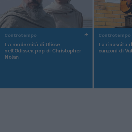
Controtempo
Controtempo
La modernità di Ulisse
La rinascita 
nell'Odissea pop di Christopher
canzoni di Va
Nolan