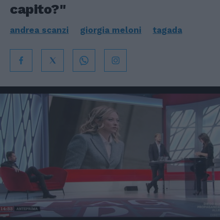
capito?"
andrea scanzi
giorgia meloni
tagada