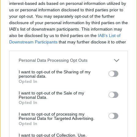
possibile, ossia con l'incapacità di
Pd
e
interest-based ads based on personal information utilized by
Movimento 5 stelle
di incidere sul dibattito
us or personal information disclosed to third parties prior to
pubblico. "C'è un altro elemento enorme che
your opt-out. You may separately opt-out of the further
si chiama opposizione", "non senti proprio il
disclosure of your personal information by third parties on the
suono, la voce, il messaggio...". Insomma,
IAB’s list of downstream participants. This information may
sembra che le vere sciagure siano a sinistra.
also be disclosed by us to third parties on the
IAB’s List of
Downstream Participants
that may further disclose it to other
third parties.
Personal Data Processing Opt Outs
I want to opt-out of the Sharing of my
personal data.
Opted In
I want to opt-out of the Sale of my
Personal Data.
Opted In
I want to opt-out of processing my
Personal Data for Targeted Advertising.
Opted In
I want to opt-out of Collection, Use,