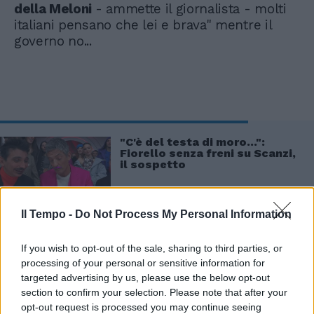
della Meloni
- ammette il giornalista - molti
italiani pensano che lei e brava" mentre il
governo no...
"C'è del testa di moro...":
Fiorello senza freni su Scanzi,
il sospetto
Il Tempo -
Do Not Process My Personal Information
If you wish to opt-out of the sale, sharing to third parties, or
Poi, ovviamente, ci sono i media: "Se uno
processing of your personal or sensitive information for
guarda
Rai
o
Mediaset
magari difficilmente
targeted advertising by us, please use the below opt-out
si accorge degli errori di questo governo".
section to confirm your selection. Please note that after your
L'intemerata si conclude nell'unico modo
opt-out request is processed you may continue seeing