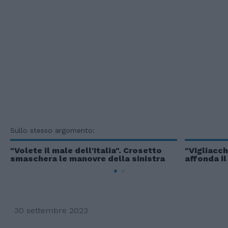
Sullo stesso argomento:
"Volete il male dell'Italia". Crosetto
"Vigliacchi
smaschera le manovre della sinistra
affonda il
30 settembre 2023