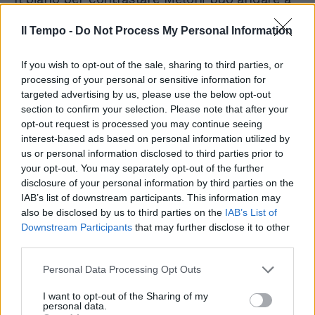
buon fine? Secondo Capezzone non ci sarà
alcun replay di quanto visto 12 anni fa:
Il Tempo -
Do Not Process My Personal Information
“Stavolta i nemici esterni ed interni sanno
bene che non possono disarcionare
If you wish to opt-out of the sale, sharing to third parties, or
l’esecutivo. Puntano tuttavia a fiaccarlo, a
processing of your personal or sensitive information for
logorarlo, a rendergli la vita complicata, a
targeted advertising by us, please use the below opt-out
section to confirm your selection. Please note that after your
portarlo alle elezioni europee di giugno,
opt-out request is processed you may continue seeing
sperano, in una condizione di difficoltà. E
interest-based ads based on personal information utilized by
così i pizzini continuano ad arrivare, per via
us or personal information disclosed to third parties prior to
politica e per via mediatica (nazionale e
your opt-out. You may separately opt-out of the further
internazionale). E ai pizzini si aggiunge il
disclosure of your personal information by third parties on the
pericolo oggettivo rappresentato dalla
IAB’s list of downstream participants. This information may
riforma del patto di stabilità predisposta da
also be disclosed by us to third parties on the
IAB’s List of
Paolo Gentiloni. Si tratta di un trappolone, di
Downstream Participants
that may further disclose it to other
una gabbia concepita per tenere insieme
third parties.
l’ormai tradizionale propensione dell’Ue a
Personal Data Processing Opt Outs
produrre stagnazione (anziché crescita) e
l’attitudine delle burocrazie bruxellesi alla
I want to opt-out of the Sharing of my
discrezionalità e alla trattativa opaca. Il gioco
personal data.