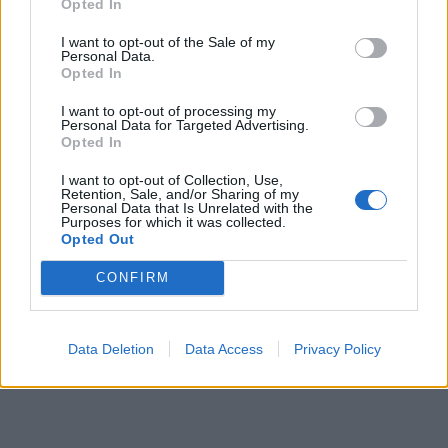
Opted In
– la chiosa del giornalista - è fin troppo
scoperto perfino in termini di metodo”.
I want to opt-out of the Sale of my
Personal Data.
Opted In
I want to opt-out of processing my
Personal Data for Targeted Advertising.
Opted In
I want to opt-out of Collection, Use,
Retention, Sale, and/or Sharing of my
Personal Data that Is Unrelated with the
Purposes for which it was collected.
Opted Out
CONFIRM
Data Deletion
Data Access
Privacy Policy