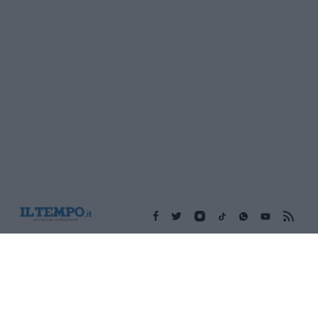
Edicola digitale
Il Tempo Shopping
Cookie Policy
Privacy Policy
Condizioni Generali