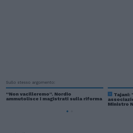
Sullo stesso argomento:
“Non vacilleremo”. Nordio
Tajani:
ammutolisce i magistrati sulla riforma
associazio
Ministro 