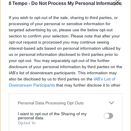
ribattuto Francesco Specchia. Quindi Davigo
Il Tempo -
Do Not Process My Personal Information
ha risposto: "In Gran Bretagna il primo
ministro si è dimesso dopo che ha dato conto
If you wish to opt-out of the sale, sharing to third parties, or
al Parlamento del suo comportamento. Se
processing of your personal or sensitive information for
avessero detto 'Aspettiamo se un giudice
targeted advertising by us, please use the below opt-out
decide se c'è stata la festa o meno, sarebbe
section to confirm your selection. Please note that after your
stato un giudice a far cadere il primo
opt-out request is processed you may continue seeing
ministro". "Quindi lei ne fa una questione
interest-based ads based on personal information utilized by
etica?", ha domandato il giornalista. I toni si
us or personal information disclosed to third parties prior to
sono scaldati. "La politica ha abdicato da
your opt-out. You may separately opt-out of the further
disclosure of your personal information by third parties on the
decenni alla funzione di mandare a casa i
IAB’s list of downstream participants. This information may
mascalzoni", ha detto il magistrato. "Mi dia la
also be disclosed by us to third parties on the
IAB’s List of
spiegazione del concetto di mascalzone. Lei è
Downstream Participants
that may further disclose it to other
stato accusato di aver perduto la postura
third parties.
istituzionale in una sentenza del tribunale di
Brescia", ha affermato Specchia. "Io non
Personal Data Processing Opt Outs
posso parlare perché ho un processo?", ha
I want to opt-out of the Sharing of my
chiesto Davigo. "Lei non dovrebbe parlare",
personal data.
ha chiosato il giornalista.
Opted In