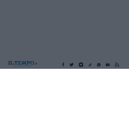
Edicola digitale
Il Tempo Shopping
Cookie Policy
Privacy Policy
Condizioni Generali
Contatti
Pubblicità
Credits
Modello 231
Preferenze Privacy
Assistenza