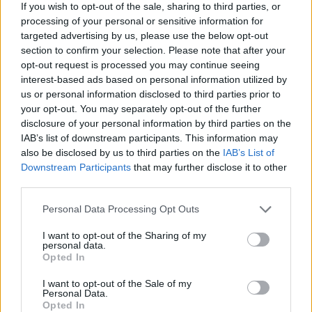
un ristorante tre anni fa. Le effusioni che il
If you wish to opt-out of the sale, sharing to third parties, or
discendente dell'ex casa reale italiana si è
processing of your personal or sensitive information for
scambiato con la donna non sono passate
targeted advertising by us, please use the below opt-out
section to confirm your selection. Please note that after your
inosservate e sono finite su Diva e Donna,
opt-out request is processed you may continue seeing
che in un servizio esclusivo si chiede anche
interest-based ads based on personal information utilized by
che fine abbia fatto la moglie del
us or personal information disclosed to third parties prior to
principe, Clotilde Courau. I due risultano
your opt-out. You may separately opt-out of the further
ancora sposati, ma non così affiatati come un
disclosure of your personal information by third parties on the
tempo. Ad avvalorare la tesi di una rottura
IAB’s list of downstream participants. This information may
netta si aggiunge anche un altro dettaglio:
also be disclosed by us to third parties on the
IAB’s List of
l'attrice francese, lo scorso marzo, non è
Downstream Participants
that may further disclose it to other
apparsa alla riunione dei Savoia nell'Abbazia
third parties.
di Altacomba per rendere omaggio a Umberto
Personal Data Processing Opt Outs
II in occasione del 40esimo anniversario della
morte del re d'Italia.
I want to opt-out of the Sharing of my
personal data.
Opted In
I want to opt-out of the Sale of my
Personal Data.
Opted In