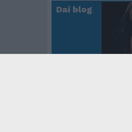
Dai blog
Controtem
Fenomen
dei reco
asso