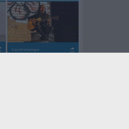
Controtempo
La rinascita della melodia
nelle canzoni di Valerio
Piccolo