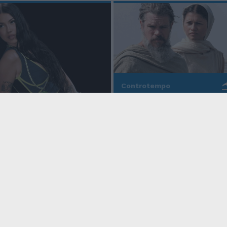
Controtempo
La modernità di Ulisse
po
nell'Odissea pop di
Christopher Nolan
o Anna, la rapper
rd cala un altro