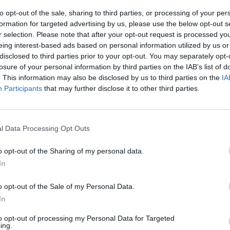
ntegrità territoriale ucraina fino alle
to opt-out of the sale, sharing to third parties, or processing of your per
esplicite alla NATO di aver provocato la
formation for targeted advertising by us, please use the below opt-out s
la Russia.
r selection. Please note that after your opt-out request is processed y
eing interest-based ads based on personal information utilized by us or
ema Vladimir Putin si è mostrato
disclosed to third parties prior to your opt-out. You may separately opt-
alla proposta di Pechino per risolvere la
losure of your personal information by third parties on the IAB’s list of
ri è chiamato poi a commentare
. This information may also be disclosed by us to third parties on the
IA
azioni riguardo un eventuale invio di armi
Participants
that may further disclose it to other third parties.
da parte della Cina. “È una possibilità
rattutto con le difficoltà dell’esercito
ina auspica un pareggio logorante”, mentre
l Data Processing Opt Outs
n vuole una sconfitta di Mosca né
 vittoria statunitense”. Secondo il
o opt-out of the Sharing of my personal data.
 Limes, Xi Jinping potrebbe inviare
In
 Putin sottobanco. Quali sarebbero le
 di tale azione? Fabbri risponde: “gli
o opt-out of the Sale of my Personal Data.
nfliggerebbero delle sanzioni nei confronti
In
on effetti collaterali sull’economia
to opt-out of processing my Personal Data for Targeted
ing.