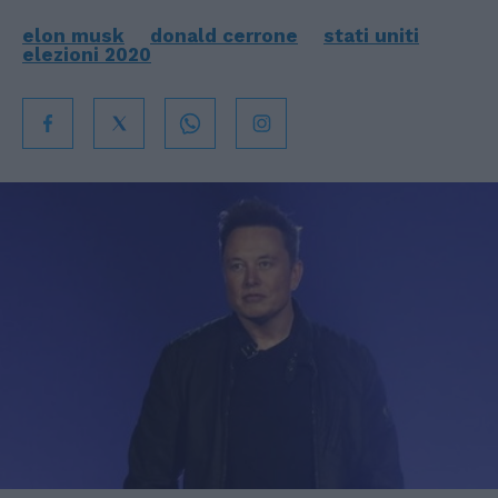
elon musk
donald cerrone
stati uniti
elezioni 2020