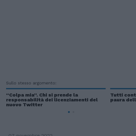
Sullo stesso argomento:
“Colpa mia”. Chi si prende la
Tutti con
responsabilità dei licenziamenti del
paura dell
nuovo Twitter
07 novembre 2022