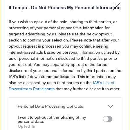
saranno avvertimenti". La mossa di Musk è
Il Tempo -
Do Not Process My Personal Information
tutta difensiva e personale, dopo che negli
ultimi giorni - in risposta alla sua presa di
If you wish to opt-out of the sale, sharing to third parties, or
potere da shock del social, con il
processing of your personal or sensitive information for
licenziamento di migliaia di persone e
targeted advertising by us, please use the below opt-out
l’annuncio dell’intenzione di mettere
section to confirm your selection. Please note that after your
pagamento il servizio di verifica della spunta
opt-out request is processed you may continue seeing
blu - moltissimi utenti hanno cambiato il loro
interest-based ads based on personal information utilized by
user name in quello di Elon Musk, tra i quali
us or personal information disclosed to third parties prior to
attori come Rich Sommer e Kathy Griffin.
your opt-out. You may separately opt-out of the further
L’account dell’attrice è stato sospeso dopo
disclosure of your personal information by third parties on the
che lei ha usato l’account a cui aveva
IAB’s list of downstream participants. This information may
cambiato il nome in Elon Musk per esortare
also be disclosed by us to third parties on the
IAB’s List of
Downstream Participants
that may further disclose it to other
gli americani a votare democratico. Dopo la
third parties.
sospensione, Musk ha twittato che Griffin "se
veramente vorrà indietro il suo account, potrà
Personal Data Processing Opt Outs
averlo ...pagando 8 dollari" ha detto in
riferimento alla polemica sulla sua volontà di
I want to opt-out of the Sharing of my
personal data.
introdurre la spunta blu che certifica
Opted In
l'identità degli account a pagamento.