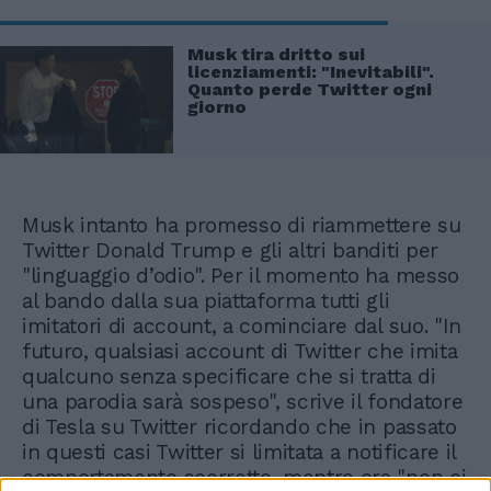
Musk tira dritto sui
licenziamenti: "Inevitabili".
Quanto perde Twitter ogni
giorno
Musk intanto ha promesso di riammettere su
Twitter Donald Trump e gli altri banditi per
"linguaggio d’odio". Per il momento ha messo
al bando dalla sua piattaforma tutti gli
imitatori di account, a cominciare dal suo. "In
futuro, qualsiasi account di Twitter che imita
qualcuno senza specificare che si tratta di
una parodia sarà sospeso", scrive il fondatore
di Tesla su Twitter ricordando che in passato
in questi casi Twitter si limitata a notificare il
comportamento scorretto, mentre ora "non ci