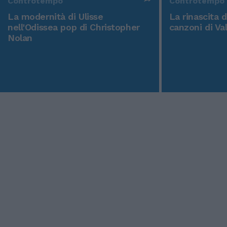
Controtempo
Controtempo
La modernità di Ulisse
La rinascita 
nell'Odissea pop di Christopher
canzoni di Va
Nolan