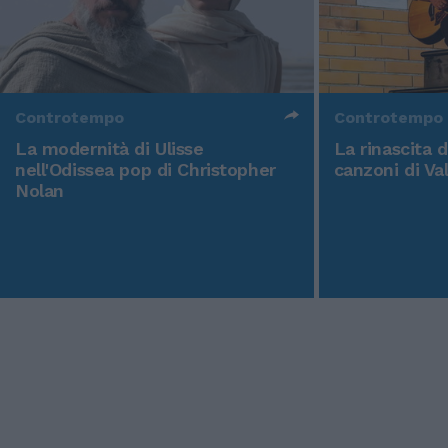
Controtempo
Controtempo
La modernità di Ulisse
La rinascita 
nell'Odissea pop di Christopher
canzoni di Va
Nolan