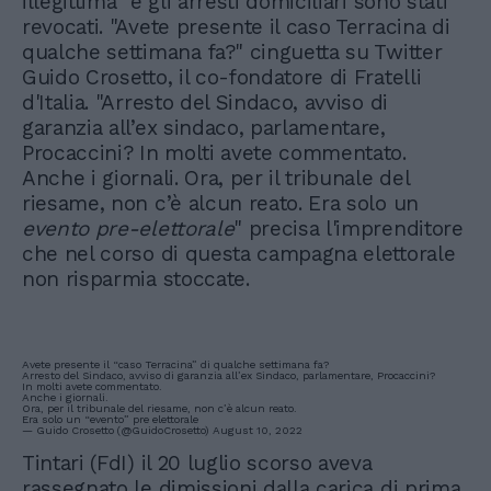
illegittima" e gli arresti domiciliari sono stati
revocati. "Avete presente il caso Terracina di
qualche settimana fa?" cinguetta su Twitter
Guido Crosetto, il co-fondatore di Fratelli
d'Italia. "Arresto del Sindaco, avviso di
garanzia all’ex sindaco, parlamentare,
Procaccini? In molti avete commentato.
Anche i giornali. Ora, per il tribunale del
riesame, non c’è alcun reato. Era solo un
evento pre-elettorale
" precisa l'imprenditore
che nel corso di questa campagna elettorale
non risparmia stoccate.
Avete presente il “caso Terracina” di qualche settimana fa?
Arresto del Sindaco, avviso di garanzia all’ex Sindaco, parlamentare, Procaccini?
In molti avete commentato.
Anche i giornali.
Ora, per il tribunale del riesame, non c’è alcun reato.
Era solo un “evento” pre elettorale
— Guido Crosetto (@GuidoCrosetto)
August 10, 2022
Tintari (FdI) il 20 luglio scorso aveva
rassegnato le dimissioni dalla carica di prima