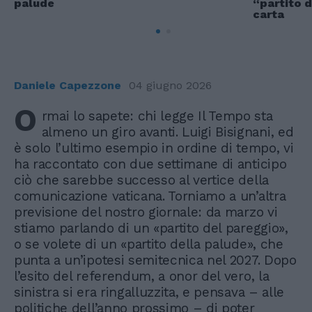
palude
“partito d
carta
Daniele Capezzone
04 giugno 2026
O
rmai lo sapete: chi legge Il Tempo sta
almeno un giro avanti. Luigi Bisignani, ed
è solo l’ultimo esempio in ordine di tempo, vi
ha raccontato con due settimane di anticipo
ciò che sarebbe successo al vertice della
comunicazione vaticana. Torniamo a un’altra
previsione del nostro giornale: da marzo vi
stiamo parlando di un «partito del pareggio»,
o se volete di un «partito della palude», che
punta a un’ipotesi semitecnica nel 2027. Dopo
l’esito del referendum, a onor del vero, la
sinistra si era ringalluzzita, e pensava – alle
politiche dell’anno prossimo – di poter