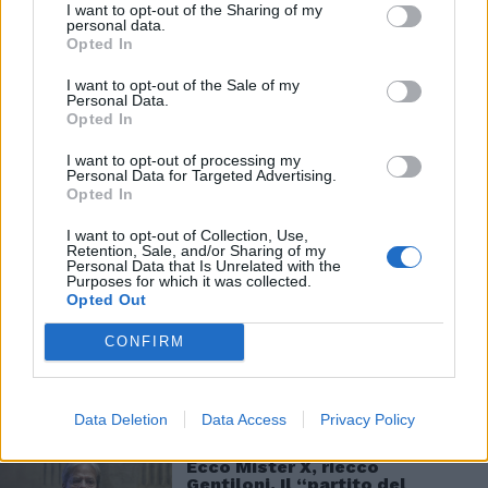
nonostante i venti di guerra nel Golfo. Peggio:
I want to opt-out of the Sharing of my
personal data.
che alcuni cervelloni della Commissione
Opted In
avessero a lungo escluso un intervento a
meno di una crisi economica conclamata.
I want to opt-out of the Sale of my
Personal Data.
Come dire: si va dal dottore solo in presenza
Opted In
di una malattia gravissima. Una follia. L’Italia è
riuscita a strappare margini di flessibilità, ma
I want to opt-out of processing my
Personal Data for Targeted Advertising.
ancora una volta ha dovuto fare i conti con
Opted In
un corpaccione europeo lento, privo di
visione politica, in ultima analisi inadeguato.
I want to opt-out of Collection, Use,
Retention, Sale, and/or Sharing of my
Sarà bene che ne tengano conto tutti quelli
Personal Data that Is Unrelated with the
Purposes for which it was collected.
che ripetono ossessivamente lo slogan: «Ci
Opted Out
vuole più Europa».
CONFIRM
Data Deletion
Data Access
Privacy Policy
Ecco Mister X, riecco
Gentiloni. Il “partito del