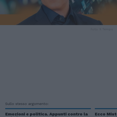
Foto: Il Tempo
Sullo stesso argomento:
Emozioni e politica. Appunti contro la
Ecco Miste