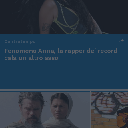
Controtempo
Fenomeno Anna, la rapper dei record
cala un altro asso