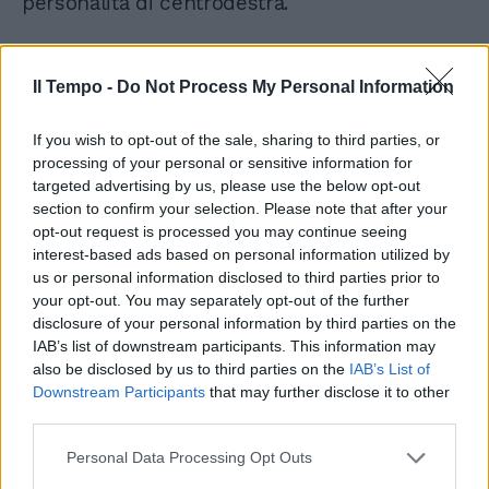
personalità di centrodestra.
Il Tempo -
Do Not Process My Personal Information
If you wish to opt-out of the sale, sharing to third parties, or
Emozioni e politica. Appunti
processing of your personal or sensitive information for
contro la palude
targeted advertising by us, please use the below opt-out
section to confirm your selection. Please note that after your
opt-out request is processed you may continue seeing
interest-based ads based on personal information utilized by
us or personal information disclosed to third parties prior to
your opt-out. You may separately opt-out of the further
disclosure of your personal information by third parties on the
IAB’s list of downstream participants. This information may
also be disclosed by us to third parties on the
IAB’s List of
Intanto la partita dell’energia vede un
Downstream Participants
that may further disclose it to other
probabile successo del governo, incrociato
third parties.
con un comportamento comunque avaro
dell’Ue. È semplicemente incredibile che
Personal Data Processing Opt Outs
Bruxelles sia rimasta inerte finora,