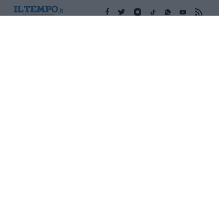
Edicola digitale
Il Tempo Shopping
Cookie Policy
Privacy Policy
Condizioni Generali
Contatti
Pubblicità
Credits
Modello 231
Preferenze Privacy
Assistenza
Sede legale: Piazza Colonna, 366 - 00187 Roma CF e P. Iva e
Iscriz. Registro Imprese Roma: 13486391009 REA Roma n°
1450962 Cap. Sociale € 25.000,00 i.v. © Copyright IlTempo. Srl -
ISSN (sito web): 1721-4084
TORNA SU