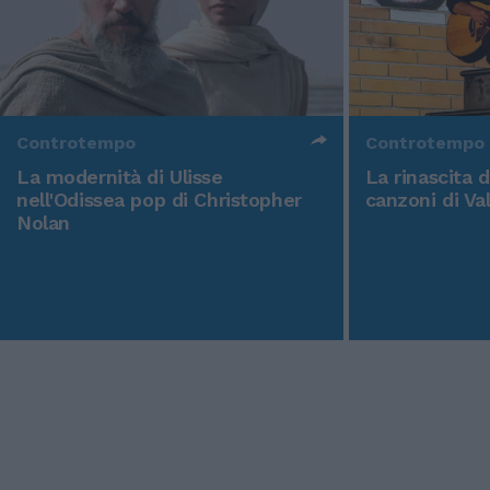
Controtempo
Controtempo
La modernità di Ulisse
La rinascita 
nell'Odissea pop di Christopher
canzoni di Va
Nolan