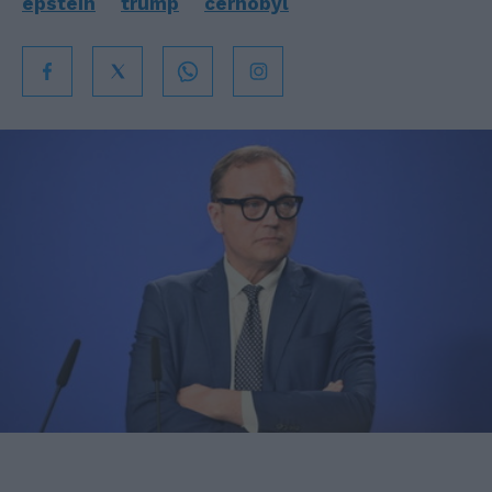
epstein
trump
cernobyl