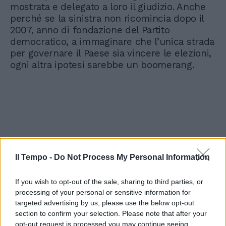
mostrata e delegato a loro il giudizio. Anche
perché se la sinistra non ricomincia dopo il
2007, anno di fondazione del Partito
democratico, a immaginare che l’unica strada
per governare il Paese sia vincere le elezioni,
ogni altra ipotesi sarebbe un boomerang.
Il Tempo -
Do Not Process My Personal Information
If you wish to opt-out of the sale, sharing to third parties, or
processing of your personal or sensitive information for
targeted advertising by us, please use the below opt-out
section to confirm your selection. Please note that after your
opt-out request is processed you may continue seeing