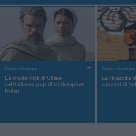
Controtempo
Controtempo
La modernità di Ulisse
La rinascita 
nell'Odissea pop di Christopher
canzoni di Va
Nolan