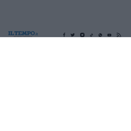
Edicola digitale
Il Tempo Shopping
Cookie Policy
Privacy Policy
Condizioni Generali
Contatti
Pubblicità
Credits
Modello 231
Preferenze Privacy
Assistenza
Sede legale: Piazza Colonna, 366 - 00187 Roma CF e P. Iva e
Iscriz. Registro Imprese Roma: 13486391009 REA Roma n°
1450962 Cap. Sociale € 25.000,00 i.v. © Copyright IlTempo. Srl -
ISSN (sito web): 1721-4084