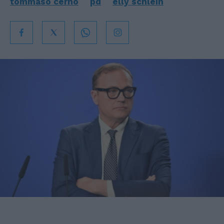
tommaso cerno
pd
elly schlein