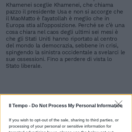
Khamenei sceglie Khamenei, che chiama
pazzo il presidente Usa e non si accorge che
il MaoMatto è l’ayatollah è meglio che in
Europa stia all’opposizione. Perché se c’è una
cosa chiara nel caos degli ultimi sei mesi è
che gli Stati Uniti hanno riportato al centro
del mondo la democrazia, sebbene in crisi,
spingendo la sinistra occidentale a svelarci le
sue ossessioni. Fino a perdere di vista lo
Stato liberale.
Il Tempo -
Do Not Process My Personal Information
If you wish to opt-out of the sale, sharing to third parties, or
processing of your personal or sensitive information for