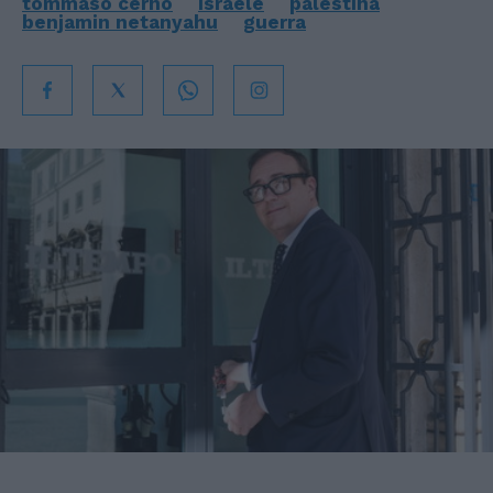
tommaso cerno
israele
palestina
benjamin netanyahu
guerra