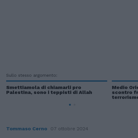
Sullo stesso argomento:
Smettiamola di chiamarli pro
Medio Orie
Palestina, sono i teppisti di Allah
scontro fr
terrorism
Tommaso Cerno
07 ottobre 2024