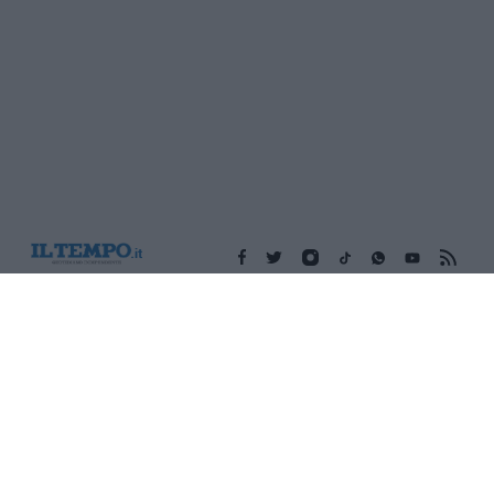
Edicola digitale
Il Tempo Shopping
Cookie Policy
Privacy Policy
Condizioni Generali
Contatti
Pubblicità
Credits
Modello 231
Preferenze Privacy
Assistenza