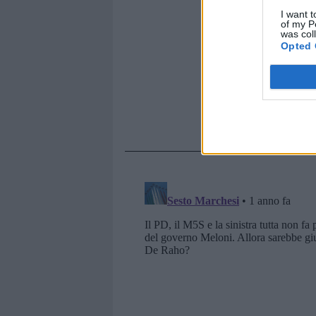
I want t
of my P
was col
Opted 