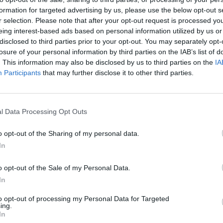
ma perché il suo silenzio è tutto fuorché
formation for targeted advertising by us, please use the below opt-out s
 d’allora della Direzione Antimafia
r selection. Please note that after your opt-out request is processed y
el finanziere indagato è - indovinate un
eing interest-based ads based on personal information utilized by us or
ico Cafiero De Raho, querelatore de Il
disclosed to third parties prior to your opt-out. You may separately opt-
ato armi e bagagli nel 2022 dalla
losure of your personal information by third parties on the IAB’s list of
a inquirente al Parlamento a cinque stelle
. This information may also be disclosed by us to third parties on the
IA
Participants
that may further disclose it to other third parties.
ipendio sia come partito). E siede oggi
issione che dovrebbe domandare proprio
mai stesse facendo mentre decine di
citi che i suoi uomini collezionavano
l Data Processing Opt Outs
i suoi uffici. Eppure niente. L’ex pm se ne
ulla poltrona, come se nulla fosse. A dirci
o opt-out of the Sharing of my personal data.
sapeva nemmeno di questo ennesimo
In
o opt-out of the Sale of my Personal Data.
In
to opt-out of processing my Personal Data for Targeted
ing.
In