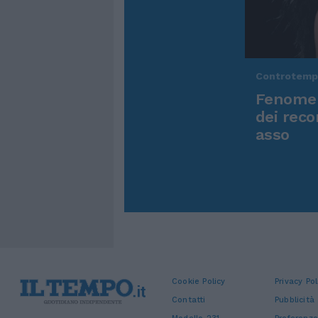
Controtem
Fenomen
dei reco
asso
Cookie Policy
Privacy Pol
Contatti
Pubblicità