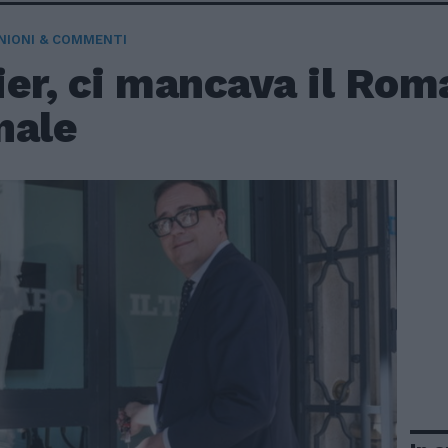
NIONI & COMMENTI
ier, ci mancava il Rom
nale