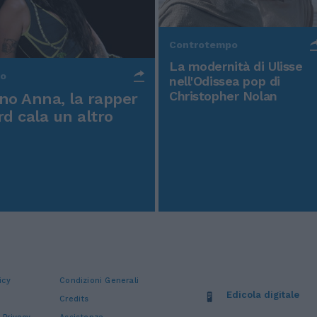
Controtempo
La modernità di Ulisse
po
nell'Odissea pop di
Christopher Nolan
o Anna, la rapper
rd cala un altro
icy
Condizioni Generali
Edicola digitale
Credits