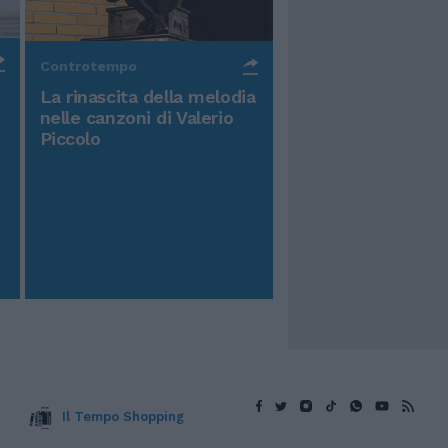
Controtempo
La rinascita della melodia
nelle canzoni di Valerio
Piccolo
Il Tempo Shopping