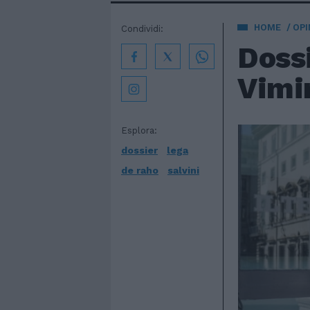
HOME
OPI
Condividi:
Doss
Vimi
Esplora:
dossier
lega
de raho
salvini