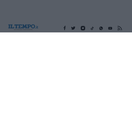
Edicola digitale
Il Tempo Shopping
Cookie Policy
Privacy Policy
Condizioni Generali
Contatti
Pubblicità
Credits
Modello 231
Preferenze Privacy
Assistenza
Sede legale: Piazza Colonna, 366 - 00187 Roma CF e P. Iva e
Iscriz. Registro Imprese Roma: 13486391009 REA Roma n°
1450962 Cap. Sociale € 25.000,00 i.v. © Copyright IlTempo. Srl -
ISSN (sito web): 1721-4084