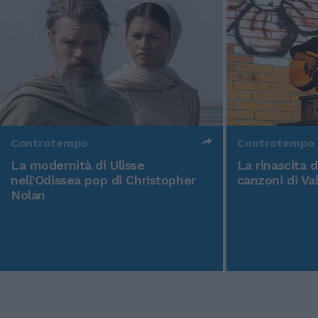
Controtempo
Controtempo
La modernità di Ulisse
La rinascita 
nell'Odissea pop di Christopher
canzoni di Va
Nolan