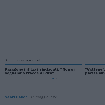
Sullo stesso argomento:
Paragone infilza i sindacati: “Non si
"Vattene",
segnalano tracce di vita”
piazza am
Santi Bailor
07 maggio 2023