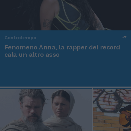
Controtempo
Fenomeno Anna, la rapper dei record
cala un altro asso