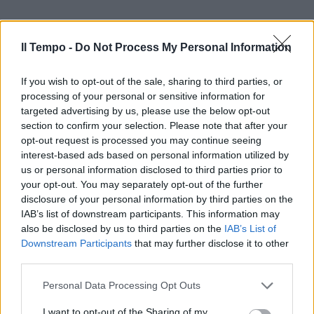
Il Tempo -
Do Not Process My Personal Information
Siamo in una fase complicata e ipotizzare
If you wish to opt-out of the sale, sharing to third parties, or
patrimoniali, come fa la sinistra, o auspicare
processing of your personal or sensitive information for
un aumento delle imposte sulle rendite è
targeted advertising by us, please use the below opt-out
lunare. Ma lo sanno che gli interessi sui titoli
section to confirm your selection. Please note that after your
opt-out request is processed you may continue seeing
di Stato vengono tassati, per i contribuenti
interest-based ads based on personal information utilized by
individuali, con un’aliquota del 12,5 per cento,
us or personal information disclosed to third parties prior to
privilegiata rispetto alla tassazione applicata
your opt-out. You may separately opt-out of the further
agli altri titoli emessi sui mercati finanziari?
disclosure of your personal information by third parties on the
Non sarebbe sano e tanto meno risolutivo
IAB’s list of downstream participants. This information may
cambiare questo meccanismo, soprattutto
also be disclosed by us to third parties on the
IAB’s List of
ora che il nostro debito rischia di essere
Downstream Participants
that may further disclose it to other
sempre più sotto pressione sui mercati.
third parties.
Dovrebbero tornare a studiare l’economista
Personal Data Processing Opt Outs
premio Nobel Milton Friedman, fondatore del
pensiero monetarista: «L’inflazione è una
I want to opt-out of the Sharing of my