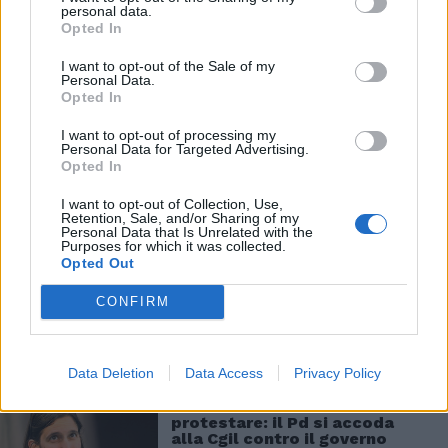
forma di tassazione che può venire imposta
personal data.
Opted In
senza legislazione». È esattamente quello che
sta accadendo oggi. Stiamo tutti pagando una
I want to opt-out of the Sale of my
tassa dovuta alla corsa dei prezzi al consumo.
Personal Data.
Opted In
E le banche centrali, con i continui rialzi dei
tassi di interesse, non riescono a spegnere
I want to opt-out of processing my
questa fiammata, rischiando di alimentare
Personal Data for Targeted Advertising.
Opted In
una spirale negativa per le nostre tasche. E in
Italia siamo capaci di litigare con chi le tasse
I want to opt-out of Collection, Use,
vorrebbe provare ad abbassarle. Certe volte è
Retention, Sale, and/or Sharing of my
Personal Data that Is Unrelated with the
la sinistra a diventare una tassa con cui dover
Purposes for which it was collected.
fare i conti.
Opted Out
CONFIRM
Data Deletion
Data Access
Privacy Policy
Schlein non ha idee e sa solo
protestare: il Pd si accoda
alla Cgil contro il governo