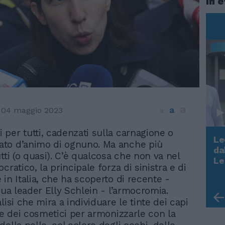
In 
a
a
04 maggio 2023
a
ri per tutti, cadenzati sulla carnagione o
Le
tato d’animo di ognuno. Ma anche più
da
tti (o quasi). C’è qualcosa che non va nel
Rudy Giuliani a Come States?
Le
cratico, la principale forza di sinistra e di
Trump, Meloni e la strategia
in Italia, che ha scoperto di recente -
americana
sua leader Elly Schlein - l’armocromia.
lisi che mira a individuare le tinte dei capi
o e dei cosmetici per armonizzarle con la