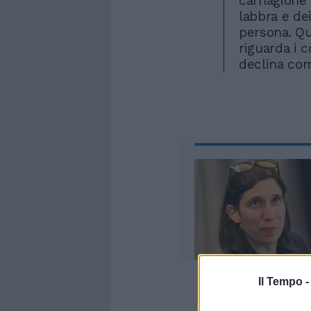
carnagione d
labbra e dei
persona. Qu
riguarda i 
declina com
Il Tempo 