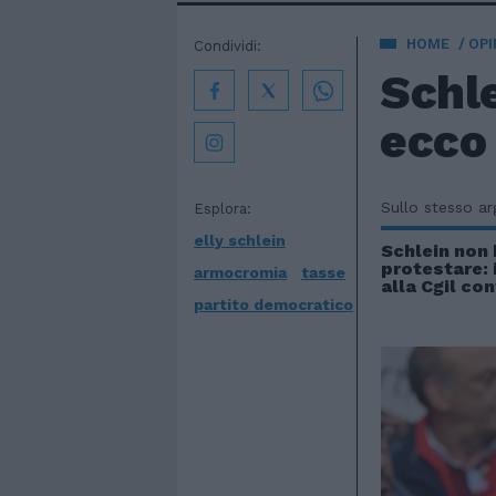
HOME
OPI
Condividi:
Schl
ecco
Sullo stesso a
Esplora:
elly schlein
Schlein non 
protestare: 
armocromia
tasse
alla Cgil con
partito democratico