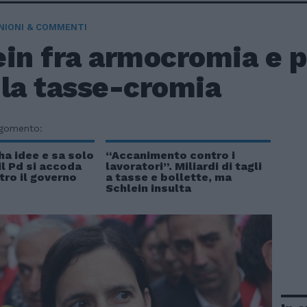
NIONI & COMMENTI
ein fra armocromia e p
 la tasse-cromia
rgomento:
ha idee e sa solo
“Accanimento contro i
il Pd si accoda
lavoratori”. Miliardi di tagli
tro il governo
a tasse e bollette, ma
Schlein insulta