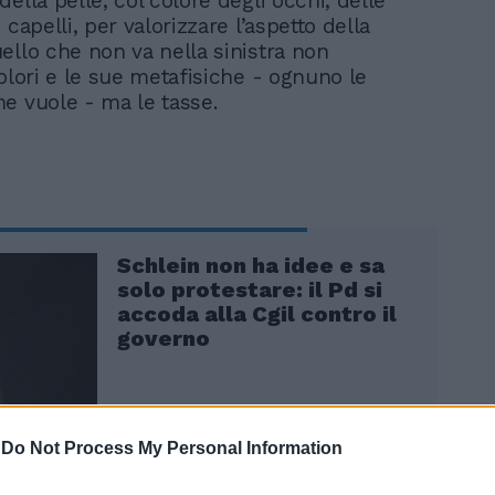
ella pelle, col colore degli occhi, delle
 capelli, per valorizzare l’aspetto della
ello che non va nella sinistra non
colori e le sue metafisiche - ognuno le
e vuole - ma le tasse.
Schlein non ha idee e sa
solo protestare: il Pd si
accoda alla Cgil contro il
governo
-
Do Not Process My Personal Information