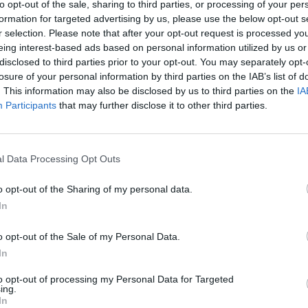
to opt-out of the sale, sharing to third parties, or processing of your per
formation for targeted advertising by us, please use the below opt-out s
il Pd oltre all’armocromia sembra avere
r selection. Please note that after your opt-out request is processed y
ttrazione per la tasse-cromia, ovvero le
eing interest-based ads based on personal information utilized by us or
 colore. Tasse che in Italia sono alte assai
disclosed to third parties prior to your opt-out. You may separately opt-
il centrodestra prova ad abbassarle. La
losure of your personal information by third parties on the IAB’s list of
asse da ridurre insiste da tempo. Silvio
. This information may also be disclosed by us to third parties on the
IA
si era persino inventato uno slogan
Participants
that may further disclose it to other third parties.
no tasse per tutti. La destra e Fratelli
o per la riduzione fiscale. Oggi, che il
oni (dopo che il centrodestra ha vinto le
l Data Processing Opt Outs
ropone il suo programma di riduzione
iti cielo. La sinistra evoca la patrimoniale.
o opt-out of the Sharing of my personal data.
In
o opt-out of the Sale of my Personal Data.
In
to opt-out of processing my Personal Data for Targeted
“Accanimento contro i
ing.
lavoratori”. Miliardi di
In