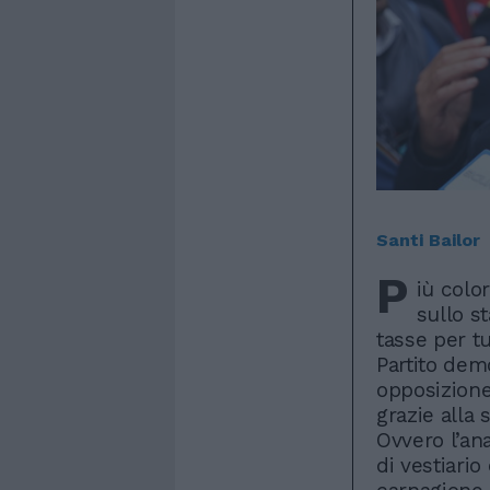
Santi Bailor
P
iù colo
sullo s
tasse per tu
Partito demo
opposizione 
grazie alla 
Ovvero l’ana
di vestiari