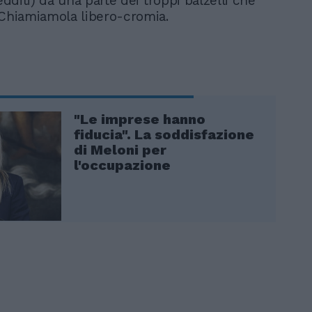
redditi) da una parte dei troppi balzelli che
 Chiamiamola libero-cromia.
"Le imprese hanno
fiducia". La soddisfazione
di Meloni per
l'occupazione