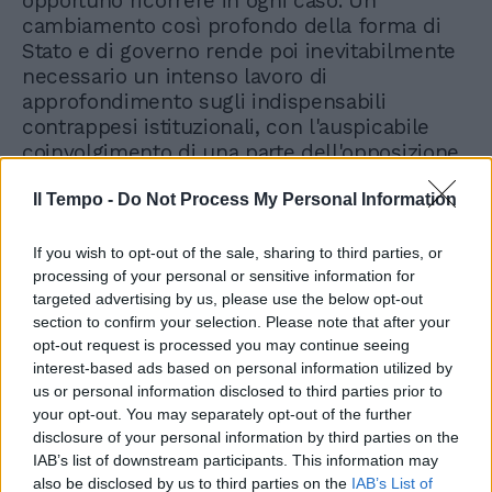
opportuno ricorrere in ogni caso. Un
cambiamento così profondo della forma di
Stato e di governo rende poi inevitabilmente
necessario un intenso lavoro di
approfondimento sugli indispensabili
contrappesi istituzionali, con l'auspicabile
coinvolgimento di una parte dell'opposizione.
Il Tempo -
Do Not Process My Personal Information
Si potrebbe anche prevedere una fase
transitoria che non preveda l'immediata
decadenza del capo dello Stato. Le variabili
If you wish to opt-out of the sale, sharing to third parties, or
processing of your personal or sensitive information for
sono molte, insomma, ma resta una
targeted advertising by us, please use the below opt-out
questione di principio che non può essere
section to confirm your selection. Please note that after your
disattesa: il centrodestra ha il diritto di
opt-out request is processed you may continue seeing
presentare in Parlamento il presidenzialismo,
interest-based ads based on personal information utilized by
e la sinistra non può pretendere di opporre il
us or personal information disclosed to third parties prior to
suo potere di veto sulle riforme altrui
your opt-out. You may separately opt-out of the further
gridando perennemente al golpe.
disclosure of your personal information by third parties on the
IAB’s list of downstream participants. This information may
La Costituzione non è infatti immodificabile,
also be disclosed by us to third parties on the
IAB’s List of