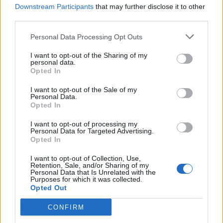
Downstream Participants
that may further disclose it to other
visto che essa stessa prevede le regole per
third parties.
essere cambiata, e quando l'Unione propose
nel 2006 il premierato forte nessuno l'accusò
Personal Data Processing Opt Outs
di alimentare una deriva autoritaria. La
polemica di queste ore, dunque, non è altro
I want to opt-out of the Sharing of my
personal data.
che l'ennesimo capitolo scritto da una
Opted In
sinistra incapace di emanciparsi dai suoi tic
ideologici, e che non avendo un'idea di Paese
I want to opt-out of the Sale of my
Personal Data.
butta ancora una volta la palla in tribuna nel
Opted In
tentativo di truccare la partita. Con
l'estremista di centro Calenda che agita
I want to opt-out of processing my
Personal Data for Targeted Advertising.
perfino la minaccia di impedire a Berlusconi
Opted In
di candidarsi: siamo già in pieno Vietnam,
aspettiamoci di tutto.
I want to opt-out of Collection, Use,
Retention, Sale, and/or Sharing of my
Personal Data that Is Unrelated with the
Purposes for which it was collected.
Opted Out
CONFIRM