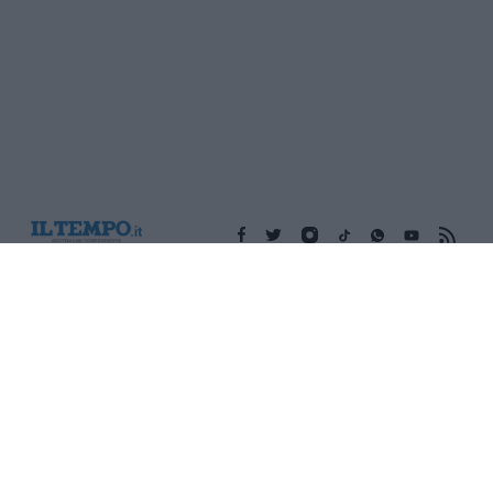
Edicola digitale
Il Tempo Shopping
Cookie Policy
Privacy Policy
Condizioni Generali
Contatti
Pubblicità
Credits
Modello 231
Preferenze Privacy
Assistenza