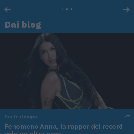
Dai blog
Controtempo
Fenomeno Anna, la rapper dei record
cala un altro asso