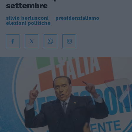
settembre
silvio berlusconi
presidenzialismo
elezioni politiche