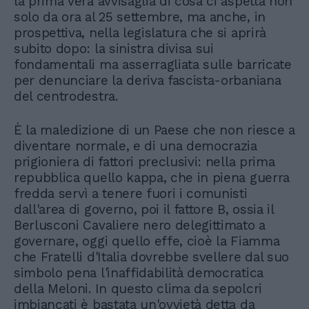
la prima vera avvisaglia di cosa ci aspetta non
solo da ora al 25 settembre, ma anche, in
prospettiva, nella legislatura che si aprirà
subito dopo: la sinistra divisa sui
fondamentali ma asserragliata sulle barricate
per denunciare la deriva fascista-orbaniana
del centrodestra.
È la maledizione di un Paese che non riesce a
diventare normale, e di una democrazia
prigioniera di fattori preclusivi: nella prima
repubblica quello kappa, che in piena guerra
fredda servì a tenere fuori i comunisti
dall'area di governo, poi il fattore B, ossia il
Berlusconi Cavaliere nero delegittimato a
governare, oggi quello effe, cioè la Fiamma
che Fratelli d'Italia dovrebbe svellere dal suo
simbolo pena l'inaffidabilità democratica
della Meloni. In questo clima da sepolcri
imbiancati è bastata un'ovvietà detta da