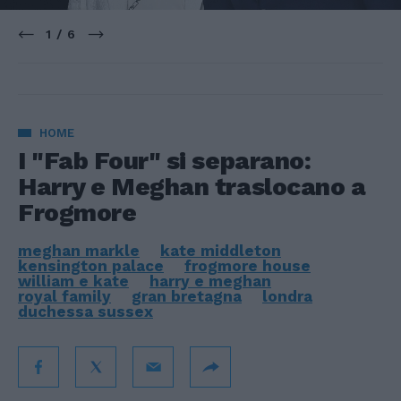
1 / 6
HOME
I "Fab Four" si separano:
Harry e Meghan traslocano a
Frogmore
meghan markle
kate middleton
kensington palace
frogmore house
william e kate
harry e meghan
royal family
gran bretagna
londra
duchessa sussex