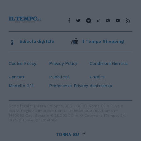
Edicola digitale
Il Tempo Shopping
Cookie Policy
Privacy Policy
Condizioni Generali
Contatti
Pubblicità
Credits
Modello 231
Preferenze Privacy
Assistenza
Sede legale: Piazza Colonna, 366 - 00187 Roma CF e P. Iva e
Iscriz. Registro Imprese Roma: 13486391009 REA Roma n°
1450962 Cap. Sociale € 25.000,00 i.v. © Copyright IlTempo. Srl -
ISSN (sito web): 1721-4084
TORNA SU