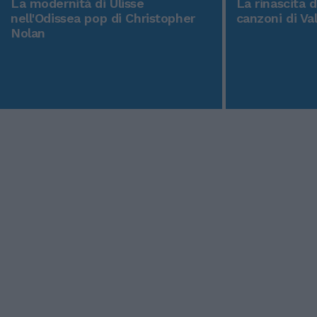
La modernità di Ulisse
La rinascita 
nell'Odissea pop di Christopher
canzoni di Va
Nolan