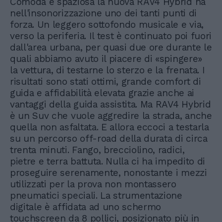
Comoda e spaziosa la nuova RAV4 Hybrid ha
nell'insonorizzazione uno dei tanti punti di
forza. Un leggero sottofondo musicale e via,
verso la periferia. Il test è continuato poi fuori
dall'area urbana, per quasi due ore durante le
quali abbiamo avuto il piacere di «spingere»
la vettura, di testarne lo sterzo e la frenata. I
risultati sono stati ottimi, grande comfort di
guida e affidabilità elevata grazie anche ai
vantaggi della guida assistita. Ma RAV4 Hybrid
è un Suv che vuole aggredire la strada, anche
quella non asfaltata. E allora eccoci a testarla
su un percorso off-road della durata di circa
trenta minuti. Fango, brecciolino, radici,
pietre e terra battuta. Nulla ci ha impedito di
proseguire serenamente, nonostante i mezzi
utilizzati per la prova non montassero
pneumatici speciali. La strumentazione
digitale è affidata ad uno schermo
touchscreen da 8 pollici, posizionato più in