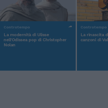
Controtempo
Controtempo
La modernità di Ulisse
La rinascita 
nell'Odissea pop di Christopher
canzoni di Va
Nolan