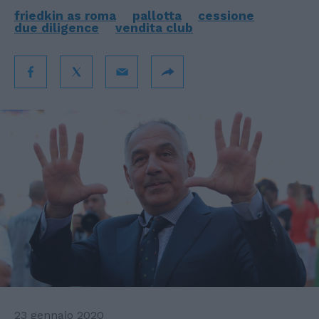
friedkin as roma
pallotta
cessione
due diligence
vendita club
23 gennaio 2020