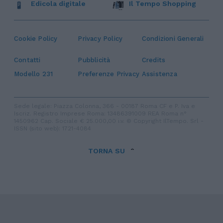
Edicola digitale
Il Tempo Shopping
Cookie Policy
Privacy Policy
Condizioni Generali
Contatti
Pubblicità
Credits
Modello 231
Preferenze Privacy
Assistenza
Sede legale: Piazza Colonna, 366 - 00187 Roma CF e P. Iva e
Iscriz. Registro Imprese Roma: 13486391009 REA Roma n°
1450962 Cap. Sociale € 25.000,00 i.v. © Copyright IlTempo. Srl -
ISSN (sito web): 1721-4084
TORNA SU