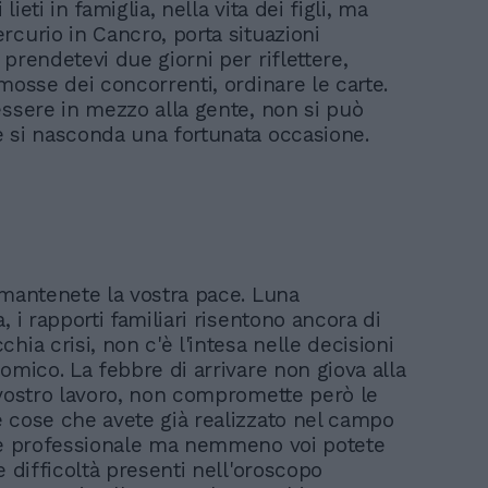
ieti in famiglia, nella vita dei figli, ma
rcurio in Cancro, porta situazioni
prendetevi due giorni per riflettere,
mosse dei concorrenti, ordinare le carte.
essere in mezzo alla gente, non si può
 si nasconda una fortunata occasione.
 mantenete la vostra pace. Luna
, i rapporti familiari risentono ancora di
hia crisi, non c'è l'intesa nelle decisioni
omico. La febbre di arrivare non giova alla
 vostro lavoro, non compromette però le
 cose che avete già realizzato nel campo
 e professionale ma nemmeno voi potete
e difficoltà presenti nell'oroscopo