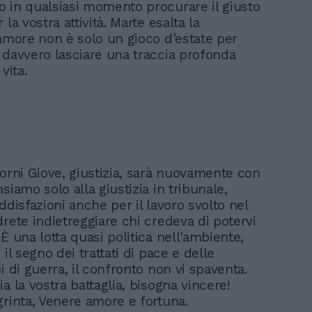
 in qualsiasi momento procurare il giusto
 la vostra attività. Marte esalta la
'amore non è solo un gioco d'estate per
 davvero lasciare una traccia profonda
vita.
iorni Giove, giustizia, sarà nuovamente con
siamo solo alla giustizia in tribunale,
ddisfazioni anche per il lavoro svolto nel
drete indietreggiare chi credeva di potervi
È una lotta quasi politica nell'ambiente,
 il segno dei trattati di pace e delle
i di guerra, il confronto non vi spaventa.
a la vostra battaglia, bisogna vincere!
grinta, Venere amore e fortuna.