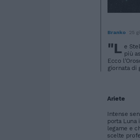
Branko
25 g
"L
e Stel
più a
Ecco l'Orosc
giornata di
Ariete
Intense sen
porta Luna 
legame e ch
scelte profe