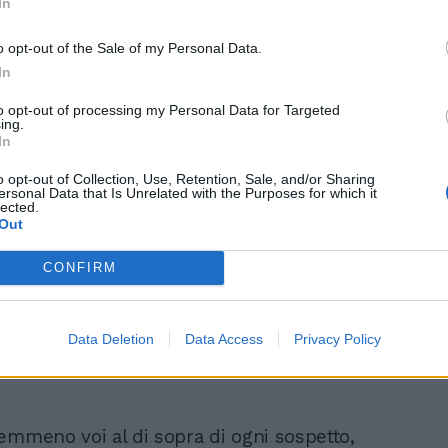
In
o opt-out of the Sale of my Personal Data.
In
 è il giorno giusto per accettare compiti
sponsabilità, siete in grado di realizzarli,
to opt-out of processing my Personal Data for Targeted
ing.
 avere maggiore fiducia nelle vostre
In
inché Giove resta nel segno e in contrasto
 in Ariete, aspetto di cui dovete avere un
o opt-out of Collection, Use, Retention, Sale, and/or Sharing
ersonal Data that Is Unrelated with the Purposes for which it
re perché facilmente provoca divergenze
lected.
ità e i superiori, talvolta anche con lo
Out
vato amore per la casa, un ritorno alle
are bellissimo l'amore, ottima
CONFIRM
e passionale.
Data Deletion
Data Access
Privacy Policy
emmeno voi al di sopra di ogni sospetto,