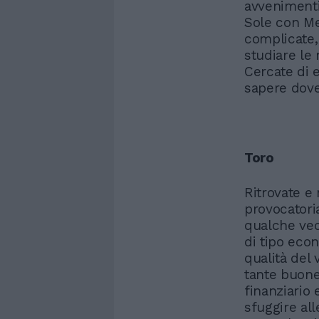
avvenimenti l
Sole con Me
complicate, 
studiare le 
Cercate di 
sapere dove
Toro
Ritrovate e
provocatoria
qualche vecc
di tipo econ
qualità del
tante buone
finanziario
sfuggire all