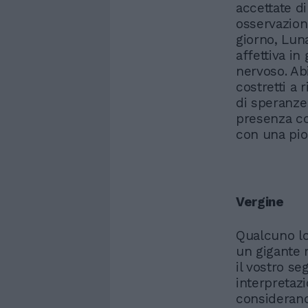
accettate d
osservazion
giorno, Luna
affettiva i
nervoso. Abi
costretti a 
di speranze
presenza cos
con una piog
Vergine
Qualcuno lo
un gigante 
il vostro se
interpretazi
considerand