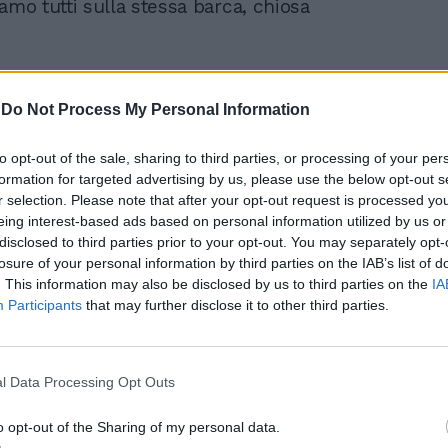
amo tutti sulla stessa barca, chiosa
-
Do Not Process My Personal Information
to opt-out of the sale, sharing to third parties, or processing of your per
per il lavoro, intuitiva per le finanze, che
formation for targeted advertising by us, please use the below opt-out s
tore meglio illuminato da Urano, che oggi
r selection. Please note that after your opt-out request is processed y
te accento sulle tecnologie, utili nel
eing interest-based ads based on personal information utilized by us or
disclosed to third parties prior to your opt-out. You may separately opt-
anche per i vostri progetti di
losure of your personal information by third parties on the IAB’s list of
. È noto che siete tra i maggiori
. This information may also be disclosed by us to third parties on the
IA
i delle chat. Però l'amore, si raccomanda
Participants
that may further disclose it to other third parties.
dovete trovare di persona e sarà un gioco
incere una finta resistenza di un tipo
. Sono le prove generali dello spettacolo
te, dal 28.
l Data Processing Opt Outs
o opt-out of the Sharing of my personal data.