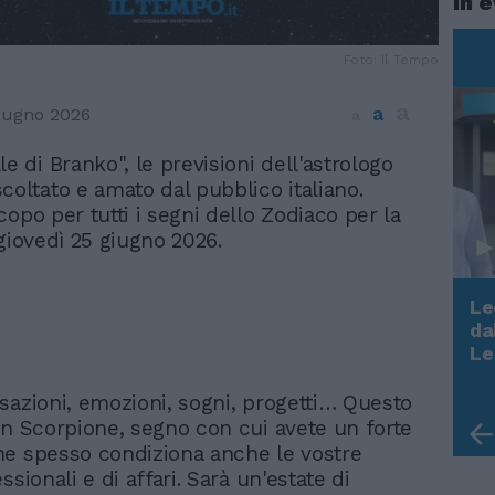
In 
Foto: Il Tempo
a
a
iugno 2026
a
le di Branko", le previsioni dell'astrologo
scoltato e amato dal pubblico italiano.
opo per tutti i segni dello Zodiaco per la
 giovedì 25 giugno 2026.
Le
da
Rudy Giuliani a Come States?
Le
Trump, Meloni e la strategia
americana
sazioni, emozioni, sogni, progetti… Questo
in Scorpione, segno con cui avete un forte
e spesso condiziona anche le vostre
ssionali e di affari. Sarà un'estate di