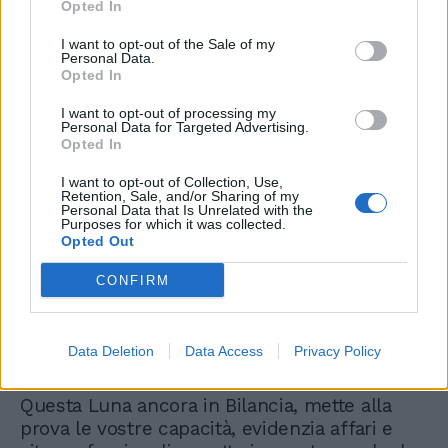
Opted In
Le iniziative di ogni tipo, professionali o
I want to opt-out of the Sale of my
finanziarie, familiari o sentimentali, viaggi e
Personal Data.
incontri, molto vivi, quelli in posti di mare…
Opted In
Tutto è sotto la protezione delle ottime stelle
I want to opt-out of processing my
di questa prima settimana di primavera, oggi
Personal Data for Targeted Advertising.
particolarmente stimolata sul piano d’incontri
Opted In
e amicizie, ma non manca nemmeno un
I want to opt-out of Collection, Use,
segnale di vera fortuna che arriva da Venere.
Retention, Sale, and/or Sharing of my
La stella dell'amore sarà in Leone fino al 9
Personal Data that Is Unrelated with the
Purposes for which it was collected.
luglio, allungate il passo nelle conquiste e
Opted Out
prendete decisioni.
CONFIRM
Data Deletion
Data Access
Privacy Policy
Capricorno
Questa Luna ancora in Bilancia, mette alla
prova le vostre capacità, evidenzia affari e