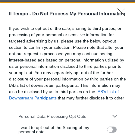
Il Tempo -
Do Not Process My Personal Information
Scorpione
If you wish to opt-out of the sale, sharing to third parties, or
Questo matrimonio si farà. Ce lo fa ricordare
processing of your personal or sensitive information for
la Luna che oggi transita nel segno che vi
targeted advertising by us, please use the below opt-out
precede, tradizionalmente associato al
section to confirm your selection. Please note that after your
matrimonio, ma ancora di più l'aspetto che
opt-out request is processed you may continue seeing
nasce con Giove e Sole, due forze cosmiche
interest-based ads based on personal information utilized by
testimoni delle nuove unioni. Qualcuno dice
us or personal information disclosed to third parties prior to
che la musica a una cerimonia nuziale fa
your opt-out. You may separately opt-out of the further
pensare a quella che accompagna i soldati in
disclosure of your personal information by third parties on the
partenza per la guerra… Voi siete figli di
IAB’s list of downstream participants. This information may
Marte, non avrete certo paura di affrontare
also be disclosed by us to third parties on the
IAB’s List of
Downstream Participants
that may further disclose it to other
incognite che una tale scelta prevede.
third parties.
Personal Data Processing Opt Outs
I want to opt-out of the Sharing of my
Sagittario
personal data.