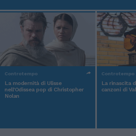
Controtempo
Controtempo
La modernità di Ulisse
La rinascita 
nell'Odissea pop di Christopher
canzoni di Va
Nolan