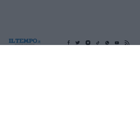
Edicola digitale
Il Tempo Shopping
Cookie Policy
Privacy Policy
Condizioni Generali
Contatti
Pubblicità
Credits
Modello 231
Preferenze Privacy
Assistenza
Sede legale: Piazza Colonna, 366 - 00187 Roma CF e P. Iva e
Iscriz. Registro Imprese Roma: 13486391009 REA Roma n°
1450962 Cap. Sociale € 25.000,00 i.v. © Copyright IlTempo. Srl -