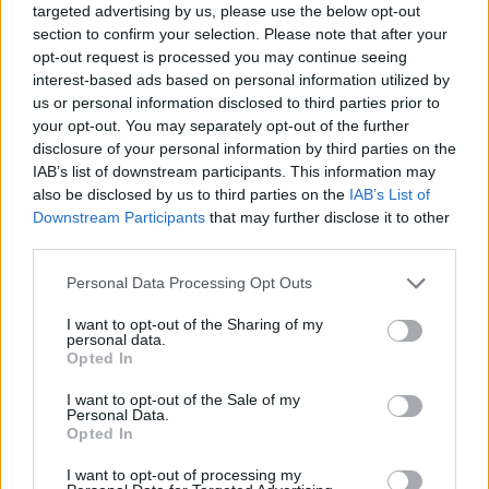
vostro segno, così potrete soddisfare i vostri
targeted advertising by us, please use the below opt-out
tanti lussi personali. Transito di Mercurio
section to confirm your selection. Please note that after your
molto favorevole ai viaggi, nel lavoro
opt-out request is processed you may continue seeing
interest-based ads based on personal information utilized by
diventate bravissimi quando lo affrontate
us or personal information disclosed to third parties prior to
come fosse un passatempo. Marte: una spina
your opt-out. You may separately opt-out of the further
d’amore? P.S. Gemelli, interesse passionale,
disclosure of your personal information by third parties on the
flirt.
IAB’s list of downstream participants. This information may
also be disclosed by us to third parties on the
IAB’s List of
Downstream Participants
that may further disclose it to other
third parties.
Sagittario
Personal Data Processing Opt Outs
Curate i vostri raffreddori, allergie. Dovete
I want to opt-out of the Sharing of my
personal data.
essere in forma perfetta per la prossima
Opted In
settimana quando Mercurio passerà nel
settore del lavoro quotidiano e chiederà dei
I want to opt-out of the Sale of my
Personal Data.
ritmi molto intensi. Giove in opposizione può
Opted In
provocare delle crisi, ma vi spinge anche a
saltare sul carro del vincitore. Risparmiate le
I want to opt-out of processing my