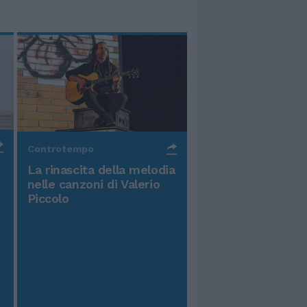
Controtempo
La rinascita della melodia
nelle canzoni di Valerio
Piccolo