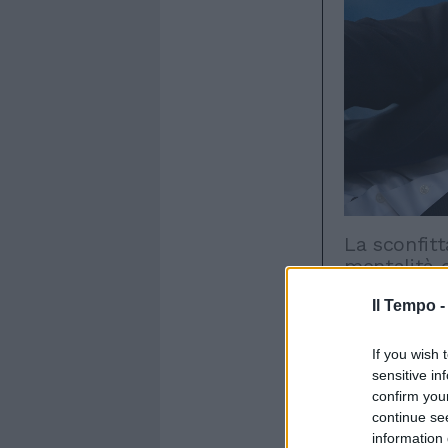
La sconfitt
mentalità 
31 ottobre 20
Il Tempo 
E'
partito
If you wish 
diciot
sensitive in
e subito tut
confirm you
quarto post
continue se
information 
dieci gare 