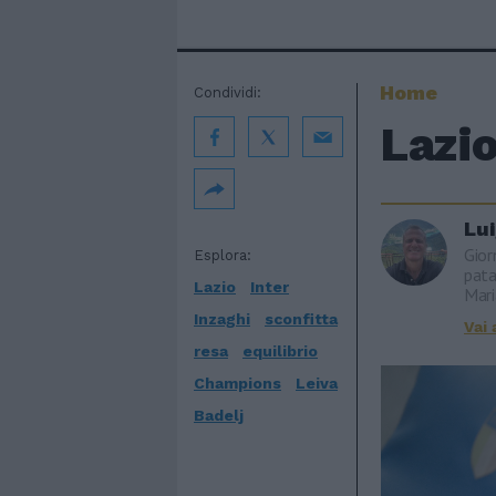
Home
Condividi:
Lazio
Lu
Gior
Esplora:
pata
Lazio
Inter
Mari
Inzaghi
sconfitta
Vai 
resa
equilibrio
Champions
Leiva
Badelj