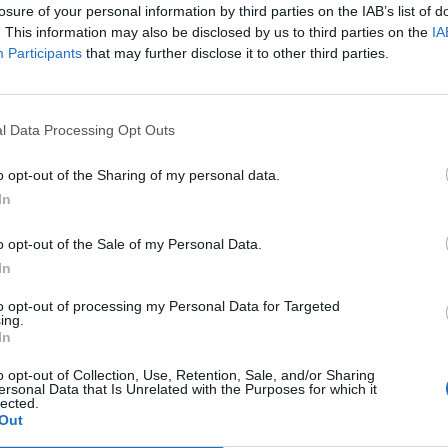
losure of your personal information by third parties on the IAB’s list of
o l'impresa di Marsiglia. Eppure, mercato
. This information may also be disclosed by us to third parties on the
IA
a, vecchi talenti demotivati e spenti come
Participants
that may further disclose it to other third parties.
e Luis Alberto, Inzaghi confuso, società
Le
ito col braccino corto e tutti gli altri
da
i una contestazione strisciante che
Rudy Giuliani a Come States?
Le
le prime difficoltà della squadra. Manca
l Data Processing Opt Outs
Trump, Meloni e la strategia
 parola magica ma non usata nell'ambiente
americana
o opt-out of the Sharing of my personal data.
batosta contro l'Inter pesa, eccome, però
gire subito domenica alle 12.30 contro la
In
un mezzogiorno di fuoco e toccherà al
o opt-out of the Sale of my Personal Data.
are le soluzioni migliori (non ci saranno
lj) per far dimenticare in fretta la nuova
In
 squadre che sono più grandi per
to opt-out of processing my Personal Data for Targeted
disponibilità economiche e monte ingaggi
ing.
campo, nell'era Inzaghi, non hanno mai
In
 superiorità schiacciante in classifica. E
o opt-out of Collection, Use, Retention, Sale, and/or Sharing
n vuole mollare troppo presto il suo sogno
ersonal Data that Is Unrelated with the Purposes for which it
lected.
Out