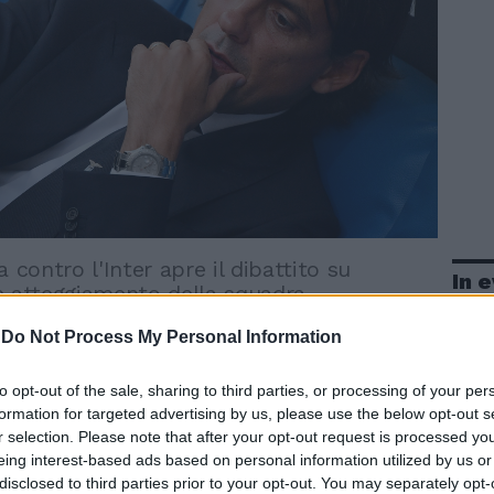
a contro l'Inter apre il dibattito su
In 
e atteggiamento della squadra
a
a
18
-
Do Not Process My Personal Information
a
 il solito massacro, la Lazio perde la
to opt-out of the sale, sharing to third parties, or processing of your per
tesima volta nei 26 scontri contro le grandi
formation for targeted advertising by us, please use the below opt-out s
to torna in discussione. Il bilancio recita
r selection. Please note that after your opt-out request is processed y
o in classifica nonostante quattro ko in
eing interest-based ads based on personal information utilized by us or
disclosed to third parties prior to your opt-out. You may separately opt-
e il girone di Europa League che sembra in