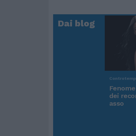
Dai blog
Controtem
Fenomen
dei reco
asso