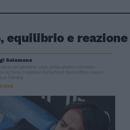
, equilibrio e reazion
igi Salomone
nalista per passione, Lazio, pollo arrosto con tante
te al forno, tradizione Roma Nord Ponte Milvio, Gesù e
a al Fleming
al blog