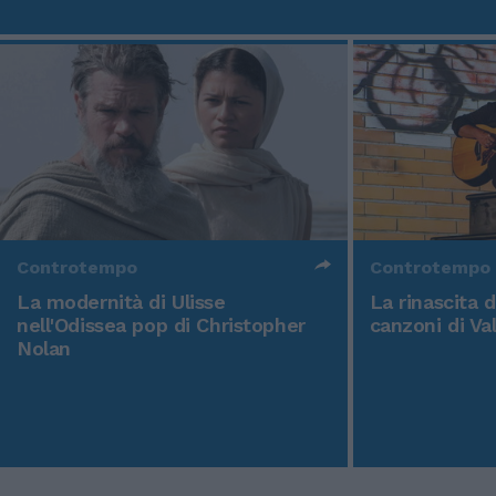
Controtempo
Controtempo
La modernità di Ulisse
La rinascita 
nell'Odissea pop di Christopher
canzoni di Va
Nolan