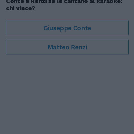
Conte e Renzi se le cantano al karaoke:
chi vince?
Giuseppe Conte
Matteo Renzi