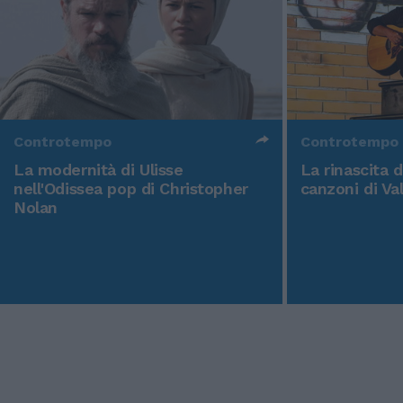
Controtempo
Controtempo
La modernità di Ulisse
La rinascita 
nell'Odissea pop di Christopher
canzoni di Va
Nolan