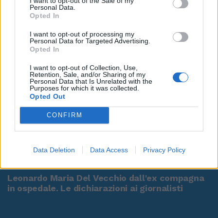
I want to opt-out of the Sale of my
Personal Data.
Opted In
I want to opt-out of processing my
Personal Data for Targeted Advertising.
Opted In
I want to opt-out of Collection, Use,
Retention, Sale, and/or Sharing of my
Personal Data that Is Unrelated with the
Purposes for which it was collected.
Opted Out
CONFIRM
Data Deletion
Data Access
Privacy Policy
00:00
01:16
Leonardo Maria Del Vecchio dall'ex compagna
in ospedale. Le dichiarazioni ai giornalisti