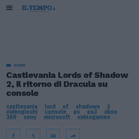
HOME
Castlevania Lords of Shadow
2, il ritorno di Dracula su
console
castlevania
lord
of
shadows
2
videogiochi
console
pc
ps3
xbox
360
sony
microsoft
videogames