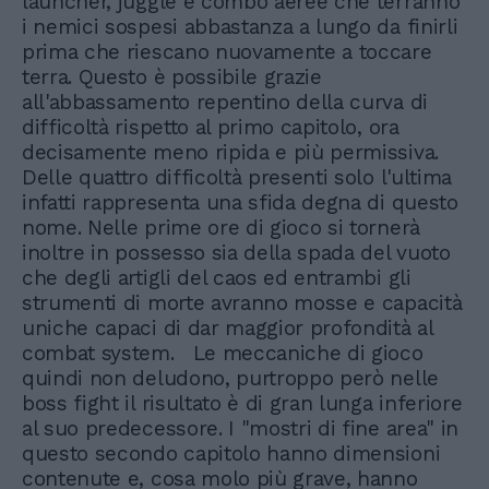
launcher, juggle e combo aeree che terranno
i nemici sospesi abbastanza a lungo da finirli
prima che riescano nuovamente a toccare
terra. Questo è possibile grazie
all'abbassamento repentino della curva di
difficoltà rispetto al primo capitolo, ora
decisamente meno ripida e più permissiva.
Delle quattro difficoltà presenti solo l'ultima
infatti rappresenta una sfida degna di questo
nome. Nelle prime ore di gioco si tornerà
inoltre in possesso sia della spada del vuoto
che degli artigli del caos ed entrambi gli
strumenti di morte avranno mosse e capacità
uniche capaci di dar maggior profondità al
combat system. Le meccaniche di gioco
quindi non deludono, purtroppo però nelle
boss fight il risultato è di gran lunga inferiore
al suo predecessore. I "mostri di fine area" in
questo secondo capitolo hanno dimensioni
contenute e, cosa molo più grave, hanno