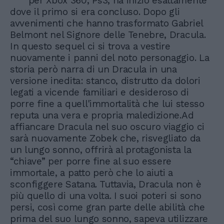
per Xbox 360, Ps3, ha inizio esattamente
dove il primo si era concluso. Dopo gli
avvenimenti che hanno trasformato Gabriel
Belmont nel Signore delle Tenebre, Dracula.
In questo sequel ci si trova a vestire
nuovamente i panni del noto personaggio. La
storia però narra di un Dracula in una
versione inedita: stanco, distrutto da dolori
legati a vicende familiari e desideroso di
porre fine a quell'immortalità che lui stesso
reputa una vera e propria maledizione.Ad
affiancare Dracula nel suo oscuro viaggio ci
sarà nuovamente Zobek che, risvegliato da
un lungo sonno, offrirà al protagonista la
“chiave” per porre fine al suo essere
immortale, a patto però che lo aiuti a
sconfiggere Satana. Tuttavia, Dracula non è
più quello di una volta. I suoi poteri si sono
persi, così come gran parte delle abilità che
prima del suo lungo sonno, sapeva utilizzare