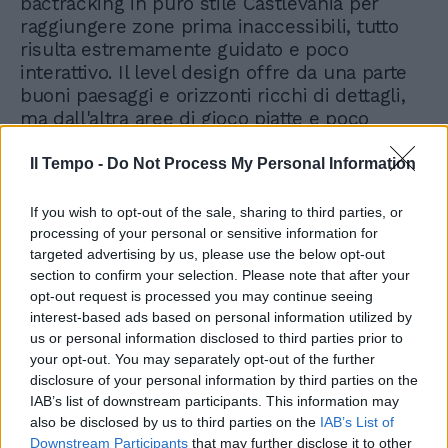
bactracking in puro stile Castlevania per
raggiungere zone prima inaccessibili, tutto
risulta estremamente guidato e poco
interattivo. Il level design offre da una parte
buoni paesaggi e orizzonti ricchi di dettagli,
ma dall'altra aree di gioco piatte e poco
ispirate. Buona invece la realizzazione dei
modelli dei personaggi e del protagonista.
Il Tempo -
Do Not Process My Personal Information
Fortunatamente il comparto sonoro è
orchestrato in maniera quasi perfetta, con
If you wish to opt-out of the sale, sharing to third parties, or
una serie di temi ricorrenti ed in grado di
processing of your personal or sensitive information for
regalare un pizzico di enfasi agli scontri e alla
targeted advertising by us, please use the below opt-out
section to confirm your selection. Please note that after your
fasi più importanti di gioco. Il titolo offre
opt-out request is processed you may continue seeing
anche un ottimo doppiaggio in lingua inglese
interest-based ads based on personal information utilized by
farcito dai classici sottotitoli italiani. In
us or personal information disclosed to third parties prior to
conclusione Castlevania Lords of Shadow 2
your opt-out. You may separately opt-out of the further
può essere classificato come un gioco di
disclosure of your personal information by third parties on the
buon livello, ma che non sfrutta pienamente
IAB’s list of downstream participants. This information may
le potenzialità che il capitolo precedente
also be disclosed by us to third parties on the
IAB’s List of
aveva. I fan più accaniti potrebbero chiudere
Downstream Participants
that may further disclose it to other