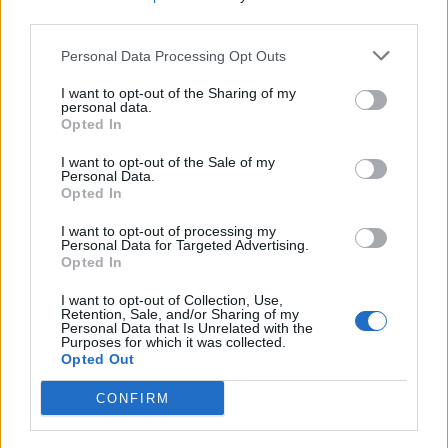
più di un occhio per vedere come l'epopea
third parties.
dei Belmont si concluderà, ma tutti gli altri
Personal Data Processing Opt Outs
giocatori potrebbero trovarsi di fronte a
difetti in grado di minare pesantemente
I want to opt-out of the Sharing of my
l'esperienza di gioco. In ogni caso se quello
personal data.
Opted In
che si cerca è un action rpg senza troppe
pretese e che garantisca un livello di sfida
I want to opt-out of the Sale of my
non troppo elevato questo è il titolo perfetto.
Personal Data.
Opted In
GIUDIZIO GLOBALE: GRAFICA: 7,5
GAMEPLAY: 7,5 SONORO: 9 LONGEVITA': 7
I want to opt-out of processing my
VOTO FINALE: 7,5
Personal Data for Targeted Advertising.
Opted In
I want to opt-out of Collection, Use,
Retention, Sale, and/or Sharing of my
Personal Data that Is Unrelated with the
Purposes for which it was collected.
Opted Out
CONFIRM