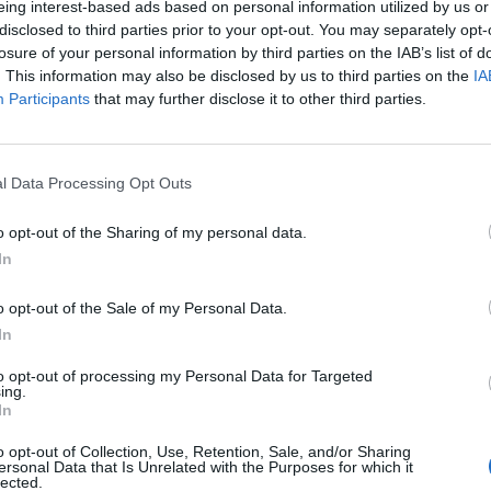
isto. Cancellata dunque la norma che
eing interest-based ads based on personal information utilized by us or
na connessione ogni 24 ore per verificare
disclosed to third parties prior to your opt-out. You may separately opt-
losure of your personal information by third parties on the IAB’s list of
ll'utente. Il trade-in, il prestito, la rivendita
. This information may also be disclosed by us to third parties on the
IA
io funzioneranno esattamente come oggi,
Participants
that may further disclose it to other third parties.
x 360. Inoltre, i giochi potranno essere
l day one in digitale via Xbox Live e non ci
Le
cchi regionali. La condivisione dei propri
da
Rudy Giuliani a Come States?
Le
ionerà esattamente come oggi: i titoli
l Data Processing Opt Outs
Trump, Meloni e la strategia
on potranno essere condivisi o rivenduti,
americana
giocare bisognerà avere, solo nel caso di
o opt-out of the Sharing of my personal data.
retail, il disco nel lettore. A memoria, una
In
del genere non è mai capitata nella storia
, in particolar modo non da quando la
o opt-out of the Sale of my Personal Data.
oco ha accumulato tanti zeri da rendere i
In
il settore più lucroso dell'entertainment.
to opt-out of processing my Personal Data for Targeted
i giorni si comincerà a intuire se un
ing.
ormazione così clamoroso a così poco
In
inale di partita consentirà a Xbox One di
o opt-out of Collection, Use, Retention, Sale, and/or Sharing
 partita. Nel frattempo il pubblico dei
ersonal Data that Is Unrelated with the Purposes for which it
lected.
sce e si prepara ad accogliere con animo