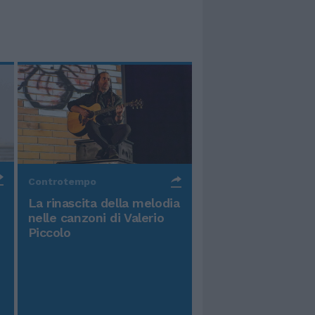
Controtempo
La rinascita della melodia
nelle canzoni di Valerio
Piccolo