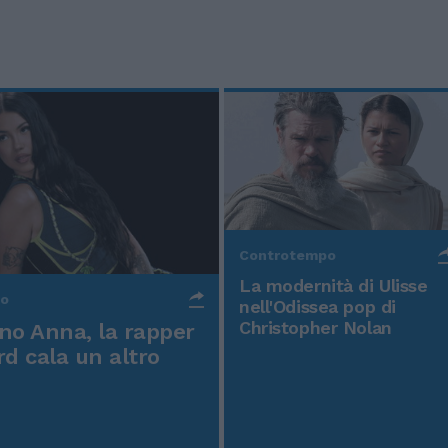
Controtempo
La modernità di Ulisse
po
nell'Odissea pop di
Christopher Nolan
o Anna, la rapper
rd cala un altro