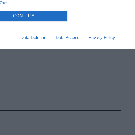
Out
a nuova generazione di titoli esclusivi e
da Microsoft.
CONFIRM
Data Deletion
Data Access
Privacy Policy