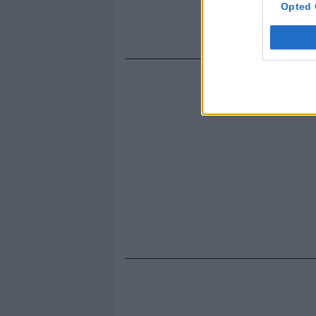
Opted 
più sereno l
non offerti 