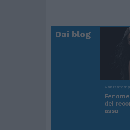
Dai blog
Controtem
Fenomen
dei reco
asso