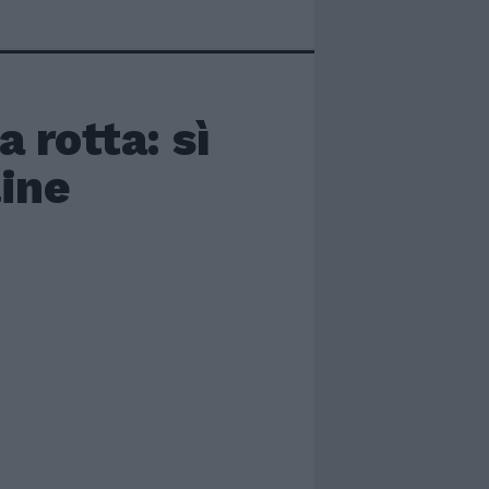
 rotta: sì
line