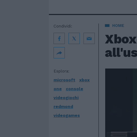
HOME
Condividi:
Xbox 
all'u
Esplora:
microsoft
xbox
one
console
videogiochi
redmond
videogames