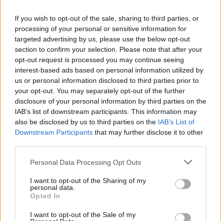
fine di una relazione e si inseriscono in un
contesto caratterizzato da possessività,
If you wish to opt-out of the sale, sharing to third parties, or
processing of your personal or sensitive information for
controllo e incapacità di accettare
targeted advertising by us, please use the below opt-out
l'autodeterminazione della donna.
section to confirm your selection. Please note that after your
opt-out request is processed you may continue seeing
L'avvento delle tecnologie digitali ha
interest-based ads based on personal information utilized by
ulteriormente modificato il fenomeno. Social
us or personal information disclosed to third parties prior to
network, applicazioni di messaggistica e
your opt-out. You may separately opt-out of the further
strumenti di geolocalizzazione hanno
disclosure of your personal information by third parties on the
ampliato enormemente le possibilità di
IAB’s list of downstream participants. This information may
controllo da parte dei persecutori. Oggi il
also be disclosed by us to third parties on the
IAB’s List of
Downstream Participants
that may further disclose it to other
contatto indesiderato può avvenire
third parties.
ventiquattro ore su ventiquattro, superando
ogni barriera fisica e rendendo più difficile
Personal Data Processing Opt Outs
per la vittima trovare spazi di tranquillità.
I want to opt-out of the Sharing of my
personal data.
«La tecnologia offre opportunità straordinarie
Opted In
ma può trasformarsi anche in uno strumento
di controllo e intimidazione. Per questo è
I want to opt-out of the Sale of my