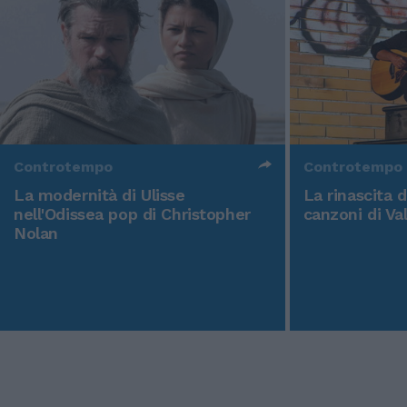
Controtempo
Controtempo
La modernità di Ulisse
La rinascita 
nell'Odissea pop di Christopher
canzoni di Va
Nolan