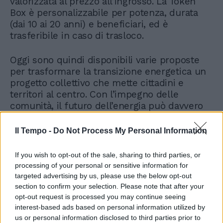
valorizzata al prezzo all’ingrosso. La Token
Box è personalizzabile per potenza, durata
(dai 10 ai 20 anni) e beneficiari, ed è
trasferibile in caso di trasloco.
Oggi sono quindi disponibili varie proposte
per trasformare la transizione energetica un
progetto collettivo che mette cittadini e
territori al centro. Con l’impegno delle
comunità, il futuro dell’energia può davvero
diventare più pulito, sostenibile e condiviso.
Il Tempo -
Do Not Process My Personal Information
If you wish to opt-out of the sale, sharing to third parties, or
processing of your personal or sensitive information for
targeted advertising by us, please use the below opt-out
section to confirm your selection. Please note that after your
opt-out request is processed you may continue seeing
interest-based ads based on personal information utilized by
us or personal information disclosed to third parties prior to