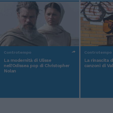
Controtempo
Controtempo
La modernità di Ulisse
La rinascita 
nell'Odissea pop di Christopher
canzoni di Va
Nolan