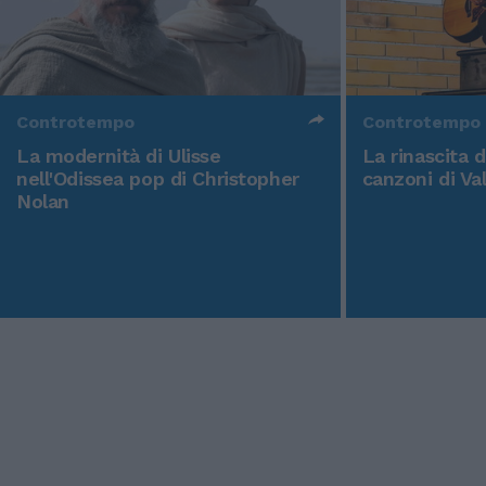
Controtempo
Controtempo
La modernità di Ulisse
La rinascita 
nell'Odissea pop di Christopher
canzoni di Va
Nolan