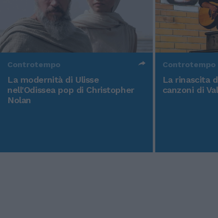
Controtempo
Controtempo
La modernità di Ulisse
La rinascita 
nell'Odissea pop di Christopher
canzoni di Va
Nolan