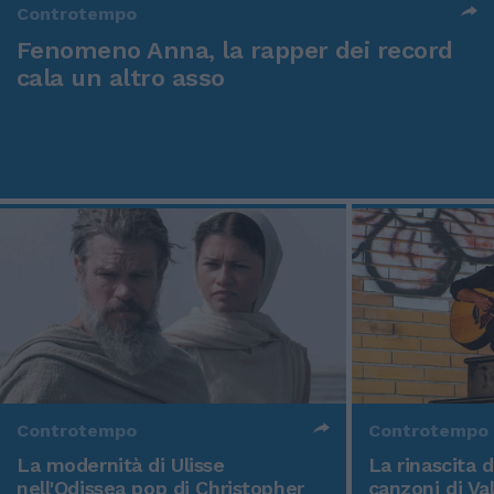
Controtempo
Fenomeno Anna, la rapper dei record
cala un altro asso
Controtempo
Controtempo
La modernità di Ulisse
La rinascita 
nell'Odissea pop di Christopher
canzoni di Va