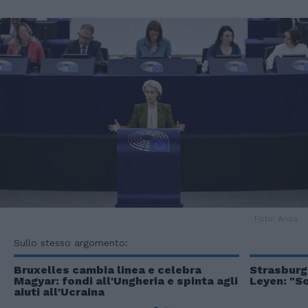
Foto: Ansa
Sullo stesso argomento:
Bruxelles cambia linea e celebra
Strasburgo
Magyar: fondi all'Ungheria e spinta agli
Leyen: "S
aiuti all'Ucraina