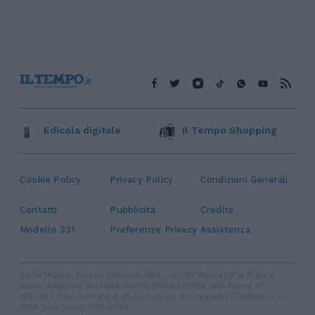
Edicola digitale
Il Tempo Shopping
Cookie Policy
Privacy Policy
Condizioni Generali
Contatti
Pubblicità
Credits
Modello 231
Preferenze Privacy
Assistenza
Sede legale: Piazza Colonna, 366 - 00187 Roma CF e P. Iva e
Iscriz. Registro Imprese Roma: 13486391009 REA Roma n°
1450962 Cap. Sociale € 25.000,00 i.v. © Copyright IlTempo. Srl -
ISSN (sito web): 1721-4084