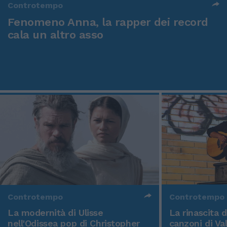
Controtempo
Fenomeno Anna, la rapper dei record
cala un altro asso
Controtempo
Controtempo
La modernità di Ulisse
La rinascita 
nell'Odissea pop di Christopher
canzoni di Va