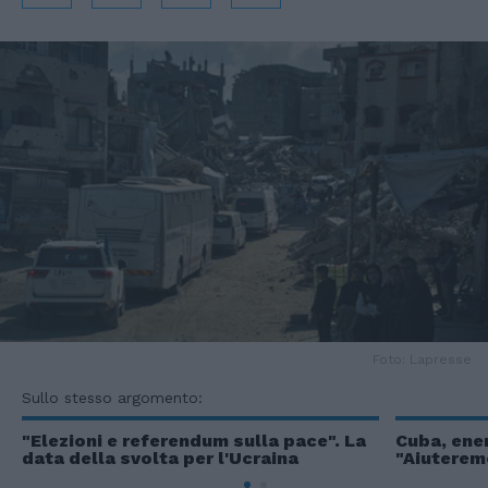
Foto: Lapresse
Sullo stesso argomento:
"Elezioni e referendum sulla pace". La
Cuba, ene
data della svolta per l'Ucraina
"Aiuteremo