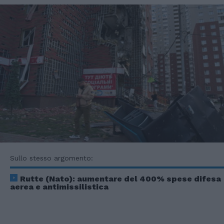
Sullo stesso argomento:
Rutte (Nato): aumentare del 400% spese difesa
aerea e antimissilistica