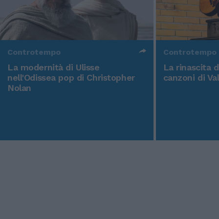
Controtempo
Controtempo
La modernità di Ulisse
La rinascita 
nell'Odissea pop di Christopher
canzoni di Va
Nolan