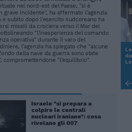
rtuale nel nord-est del Paese, "si è
n grave incidente", ha affermato l'agenzia
a e subito dopo l'esercito sudcoreano ha
ersi missili da crociera verso il Mar del
ottolineando "l'inesperienza del comando
nza operativa" durante il varo del
diniere, l'agenzia ha spiegato che "alcune
Le
 fondo della nave da guerra sono state
da
", compromettendone "l'equilibrio".
Rudy Giuliani a Come States?
Le
Trump, Meloni e la strategia
americana
Israele "si prepara a
colpire le centrali
nucleari iraniane": cosa
rivelano gli 007