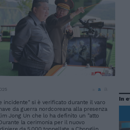
a
a
025
a
In 
e incidente" si è verificato durante il varo
nave da guerra nordcoreana alla presenza
Kim Jong Un che lo ha definito un "atto
 Durante la cerimonia per il nuovo
diniere da 5.000 tonnellate a Chongjin,