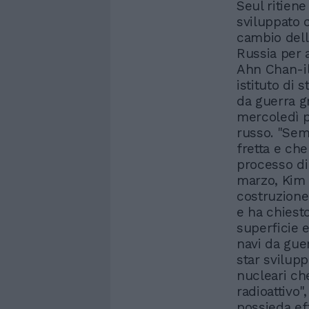
Seul ritien
sviluppato 
cambio delle
Russia per 
Ahn Chan-il
istituto di 
da guerra 
mercoledì p
russo. "Semb
fretta e che
processo di
marzo, Kim 
costruzione
e ha chiest
superficie 
navi da gue
star svilup
nucleari ch
radioattivo"
possieda eff