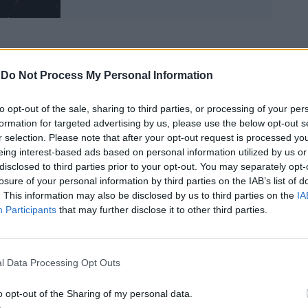
-
Do Not Process My Personal Information
 assistito alla scena, l'ha denunciata come
to opt-out of the sale, sharing to third parties, or processing of your per
iminale causato da totale negligenza" che
formation for targeted advertising by us, please use the below opt-out s
sere tollerato". Il leader nordcoreano ha
r selection. Please note that after your opt-out request is processed y
e gli "errori irresponsabili" dei funzionari
eing interest-based ads based on personal information utilized by us or
ranno "affrontati durante la riunione
disclosed to third parties prior to your opt-out. You may separately opt-
 Comitato centrale del partito che si
losure of your personal information by third parties on the IAB’s list of
se prossimo". Il nome della nave da guerra
. This information may also be disclosed by us to third parties on the
IA
 reso noto, ma secondo l'esercito
Participants
that may further disclose it to other third parties.
potrebbe essere della stessa classe della
un cacciatorpediniere da 5.000 tonnellate
il mese scorso, quando Pyongyang
l Data Processing Opt Outs
 era equipaggiata con le "armi
". Secondo alcuni esperti, è probabile che
o opt-out of the Sharing of my personal data.
 sia dotato di missili nucleari tattici a