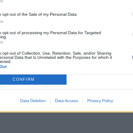
In
o, sebbene la Corea del Nord non abbia
i essere in grado di miniaturizzare le
o opt-out of the Sale of my Personal Data.
 nucleari.
In
to opt-out of processing my Personal Data for Targeted
ing.
In
o opt-out of Collection, Use, Retention, Sale, and/or Sharing
ersonal Data that Is Unrelated with the Purposes for which it
Caccia all'ebreo: due
lected.
Out
morti in una sparatoria
negli Usa. “L'ho fatto per
CONFIRM
Gaza, Palestina libera”
Data Deletion
Data Access
Privacy Policy