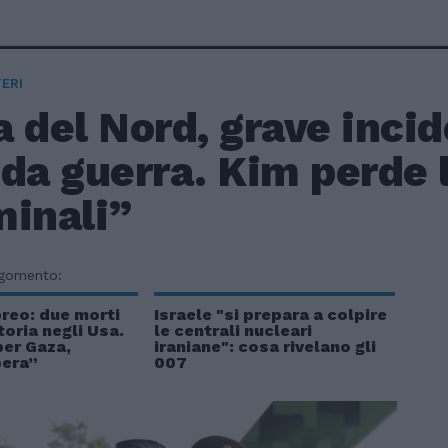
ERI
 del Nord, grave inci
da guerra. Kim perde l
minali”
rgomento:
breo: due morti
Israele "si prepara a colpire
toria negli Usa.
le centrali nucleari
per Gaza,
iraniane": cosa rivelano gli
bera”
007