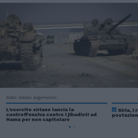
Sullo stesso argomento:
L'esercito siriano lancia la
Siria, i
controffensiva contro i jihadisti ad
postazioni
Hama per non capitolare