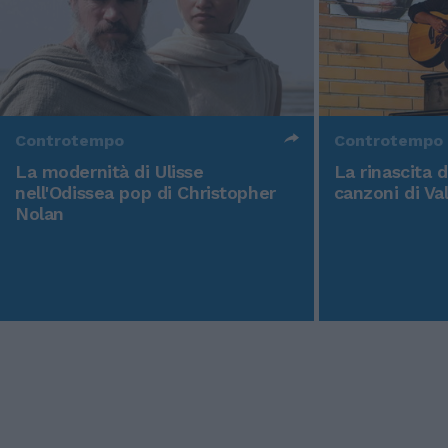
Controtempo
Controtempo
La modernità di Ulisse
La rinascita 
nell'Odissea pop di Christopher
canzoni di Va
Nolan