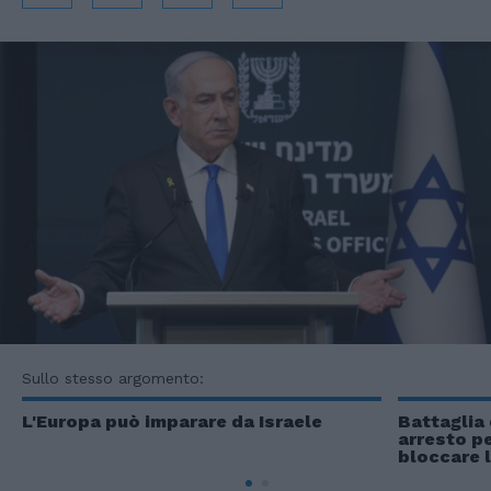
Sullo stesso argomento:
L'Europa può imparare da Israele
Battaglia 
arresto pe
bloccare l