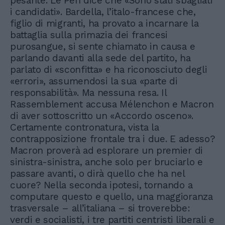
pesante. Le Pen dice che «Sono stati sbagliati
i candidati». Bardella, l’italo-francese che,
figlio di migranti, ha provato a incarnare la
battaglia sulla primazia dei francesi
purosangue, si sente chiamato in causa e
parlando davanti alla sede del partito, ha
parlato di «sconfitta» e ha riconosciuto degli
«errori», assumendosi la sua «parte di
responsabilità». Ma nessuna resa. Il
Rassemblement accusa Mélenchon e Macron
di aver sottoscritto un «Accordo osceno».
Certamente contronatura, vista la
contrapposizione frontale tra i due. E adesso?
Macron proverà ad esplorare un premier di
sinistra-sinistra, anche solo per bruciarlo e
passare avanti, o dirà quello che ha nel
cuore? Nella seconda ipotesi, tornando a
computare questo e quello, una maggioranza
trasversale – all’italiana – si troverebbe:
verdi e socialisti, i tre partiti centristi liberali e