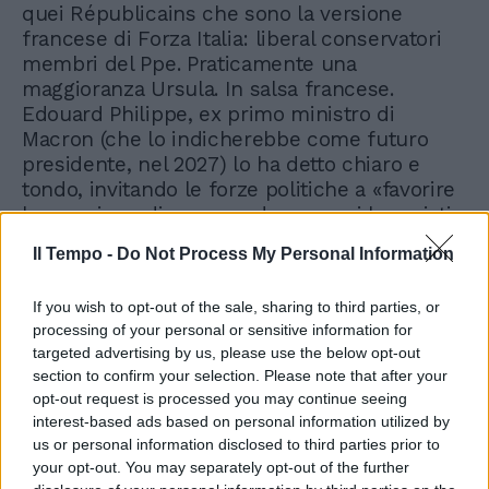
quei Républicains che sono la versione
francese di Forza Italia: liberal conservatori
membri del Ppe. Praticamente una
maggioranza Ursula. In salsa francese.
Edouard Philippe, ex primo ministro di
Macron (che lo indicherebbe come futuro
presidente, nel 2027) lo ha detto chiaro e
tondo, invitando le forze politiche a «favorire
la creazione di un accordo» senza i lepenisti
e Mélenchon. Un governo-ponte potrebbe
Il Tempo -
Do Not Process My Personal Information
essere guidato da un economista di chiara
fama, imitando il modello Draghi, per un
If you wish to opt-out of the sale, sharing to third parties, or
anno. Fino alle elezioni che già tutti
processing of your personal or sensitive information for
preparano per il 2025. Christine Lagarde, da
targeted advertising by us, please use the below opt-out
anni alla guida della Bce a Francoforte,
section to confirm your selection. Please note that after your
sarebbe già stata chiamata da Parigi.
opt-out request is processed you may continue seeing
interest-based ads based on personal information utilized by
us or personal information disclosed to third parties prior to
your opt-out. You may separately opt-out of the further