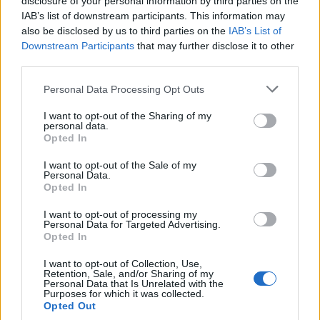
disclosure of your personal information by third parties on the
IAB’s list of downstream participants. This information may
also be disclosed by us to third parties on the
IAB’s List of
Macron prende tempo, la voce
Downstream Participants
that may further disclose it to other
clamorosa: "Allo stadio per
Spagna-Francia"
third parties.
Personal Data Processing Opt Outs
I want to opt-out of the Sharing of my
personal data.
Opted In
I want to opt-out of the Sale of my
Personal Data.
Opted In
I want to opt-out of processing my
Personal Data for Targeted Advertising.
Opted In
I want to opt-out of Collection, Use,
Retention, Sale, and/or Sharing of my
Personal Data that Is Unrelated with the
Purposes for which it was collected.
Opted Out