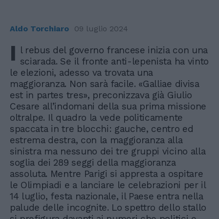
Aldo Torchiaro
09 luglio 2024
I
l rebus del governo francese inizia con una
sciarada. Se il fronte anti-lepenista ha vinto
le elezioni, adesso va trovata una
maggioranza. Non sarà facile. «Galliae divisa
est in partes tres», preconizzava già Giulio
Cesare all’indomani della sua prima missione
oltralpe. Il quadro la vede politicamente
spaccata in tre blocchi: gauche, centro ed
estrema destra, con la maggioranza alla
sinistra ma nessuno dei tre gruppi vicino alla
soglia dei 289 seggi della maggioranza
assoluta. Mentre Parigi si appresta a ospitare
le Olimpiadi e a lanciare le celebrazioni per il
14 luglio, festa nazionale, il Paese entra nella
palude delle incognite. Lo spettro dello stallo
si prefigura davanti ai numeri che politici e