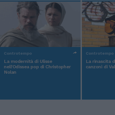
Controtempo
Controtempo
La modernità di Ulisse
La rinascita 
nell'Odissea pop di Christopher
canzoni di Va
Nolan