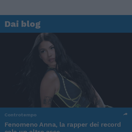
Dai blog
Controtempo
Fenomeno Anna, la rapper dei record
cala un altro asso