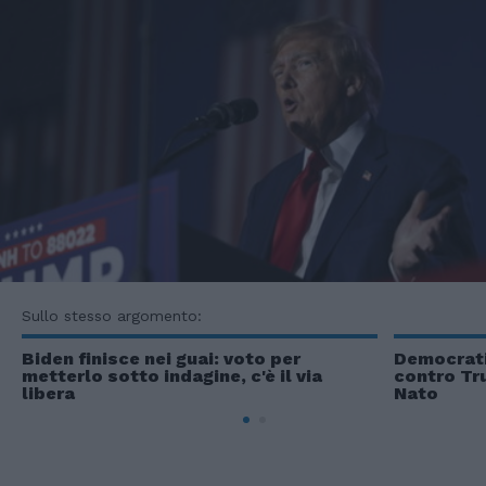
Sullo stesso argomento:
Biden finisce nei guai: voto per
Democratic
metterlo sotto indagine, c'è il via
contro Tr
libera
Nato