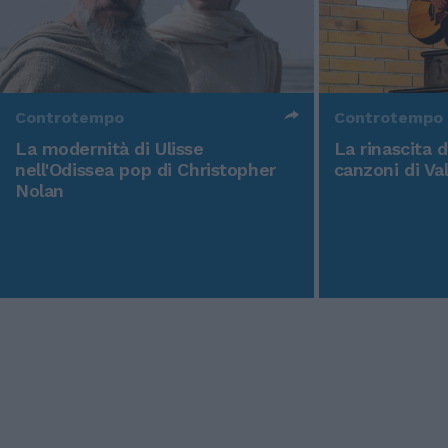
Controtempo
Controtempo
La modernità di Ulisse
La rinascita 
nell'Odissea pop di Christopher
canzoni di Va
Nolan