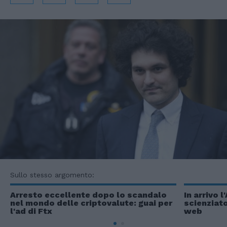
Sullo stesso argomento:
Arresto eccellente dopo lo scandalo
In arrivo l
nel mondo delle criptovalute: guai per
scienziato
l'ad di Ftx
web