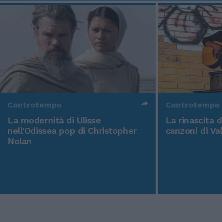
Controtempo
Controtempo
La modernità di Ulisse
La rinascita 
nell'Odissea pop di Christopher
canzoni di Va
Nolan