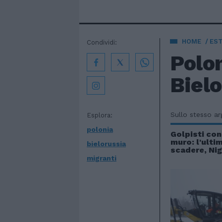
HOME
EST
Condividi:
Polon
Bielo
Sullo stesso a
Esplora:
polonia
Golpisti con 
muro: l'ulti
bielorussia
scadere, Nig
migranti