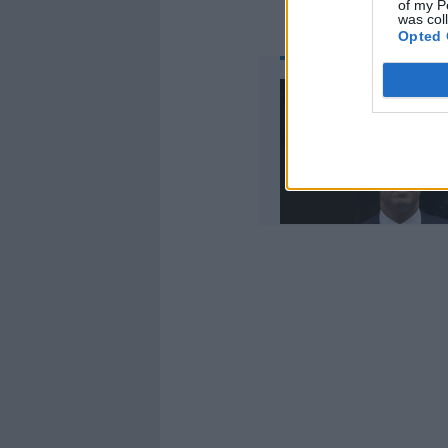
of my P
was col
Opted 