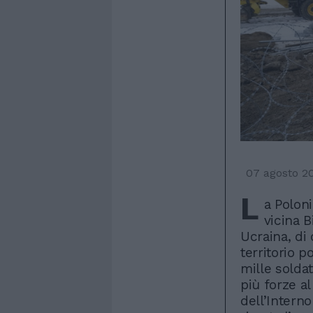
07 agosto 2
L
a Polon
vicina B
Ucraina, di 
territorio po
mille solda
più forze al
dell’Intern