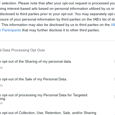
r selection. Please note that after your opt-out request is processed y
eing interest-based ads based on personal information utilized by us or
disclosed to third parties prior to your opt-out. You may separately opt-
losure of your personal information by third parties on the IAB’s list of
nunciato quella che considera parte di
. This information may also be disclosed by us to third parties on the
IA
brida della Bielorussia contro la Polonia:
Participants
that may further disclose it to other third parties.
e possibile senza il coinvolgimento delle
lorusse». Si registrano anche casi
 attacchi ad agenti e soldati polacchi da
l Data Processing Opt Outs
fughi. Sinora al confine polacco con la
sono già stati dispiegati 5.000 agenti della
o opt-out of the Sharing of my personal data.
rontiera e 2.000 soldati. Si aggiungeranno
In
ti. L’esercito polacco ha già spostato altre
 per l’allarme della brigata Wagner, che si
o opt-out of the Sale of my Personal Data.
n Bielorussia dopo il golpe fallito in
In
ui migranti di Afghanistan, Siria,
Sri Lanka, Algeria e altri Paesi cercano di
to opt-out of processing my Personal Data for Targeted
ing.
la Polonia e così l’Ue.
In
o opt-out of Collection, Use, Retention, Sale, and/or Sharing