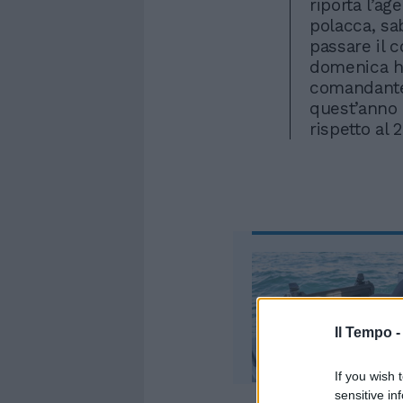
riporta l’ag
polacca, sa
passare il c
domenica ha
comandante 
quest’anno 
rispetto al 
Il Tempo 
If you wish 
sensitive in