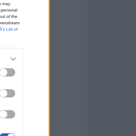
ou may
 personal
out of the
 downstream
B’s List of