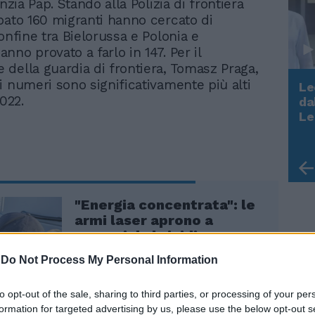
enzia Pap. Stando alla Polizia di frontiera
bato 160 migranti hanno cercato di
onfine tra Bielorussa e Polonia e
nno provato a farlo in 147. Per il
della guardia di frontiera, Tomasz Praga,
i numeri sono significativamente più alti
Le
2022.
da
Rudy Giuliani a Come States?
Le
Trump, Meloni e la strategia
americana
"Energia concentrata": le
armi laser aprono a
scenari da brividi
-
Do Not Process My Personal Information
to opt-out of the sale, sharing to third parties, or processing of your per
formation for targeted advertising by us, please use the below opt-out s