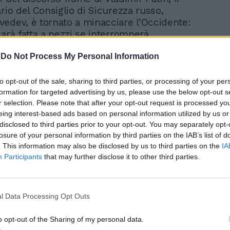
rio del Consiglio di Sicurezza russo,
edev, è tornato a minacciare l’Occidente:
sarà fatta a pezzi se interromperà
 militare speciale senza vincere. Se gli
-
Do Not Process My Personal Information
smettono di fornire armi al regime di Kiev,
nirà. Se vogliono la sconfitta della Russia,
mo il diritto di difenderci con qualsiasi
to opt-out of the sale, sharing to third parties, or processing of your per
se quelle nucleari. E’ ovvio a tutte le
formation for targeted advertising by us, please use the below opt-out s
r selection. Please note that after your opt-out request is processed y
evoli che se gli USA vogliono la nostra
eing interest-based ads based on personal information utilized by us or
iamo sull'orlo di un conflitto globale”. L’ex
disclosed to third parties prior to your opt-out. You may separately opt-
russo ha assicurato che lo stop unilaterale
losure of your personal information by third parties on the IAB’s list of
” è dovuto alla necessità di includere gli
. This information may also be disclosed by us to third parties on the
IA
leari strategici di Gran Bretagna e Francia
Participants
that may further disclose it to other third parties.
 di riduzione e limitazione delle armi
offensive.
l Data Processing Opt Outs
o opt-out of the Sharing of my personal data.
Video su questo argomento