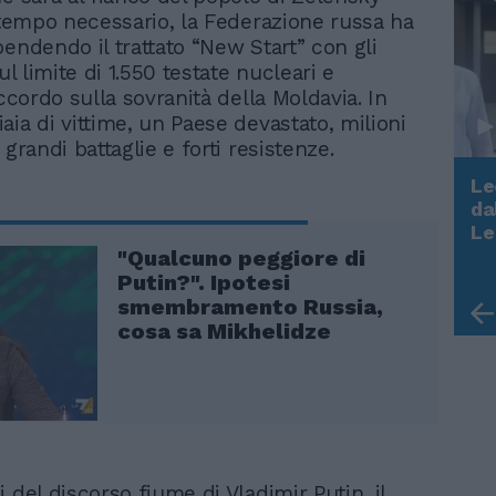
l tempo necessario, la Federazione russa ha
pendendo il trattato “New Start” con gli
sul limite di 1.550 testate nucleari e
accordo sulla sovranità della Moldavia. In
aia di vittime, un Paese devastato, milioni
 grandi battaglie e forti resistenze.
Le
da
Rudy Giuliani a Come States?
Le
Trump, Meloni e la strategia
"Qualcuno peggiore di
americana
Putin?". Ipotesi
smembramento Russia,
cosa sa Mikhelidze
 del discorso fiume di Vladimir Putin, il