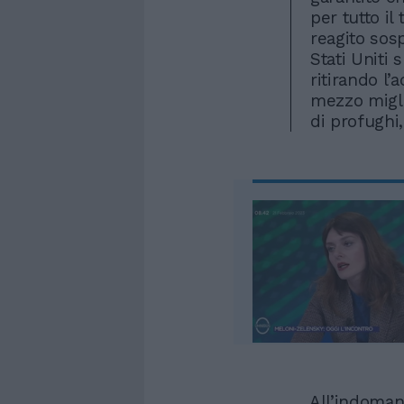
per tutto i
reagito sos
Stati Uniti 
ritirando l’
mezzo migli
di profughi,
All’indomani