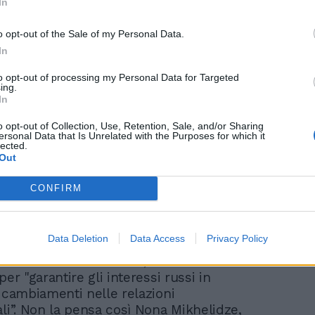
In
"Difesa missilistica". Usa,
Giappone e Corea del
o opt-out of the Sale of my Personal Data.
Sud: scatta la maxi
In
esercitazione
to opt-out of processing my Personal Data for Targeted
ing.
In
o opt-out of Collection, Use, Retention, Sale, and/or Sharing
tin non ha stupito con le due dichiarazioni,
ersonal Data that Is Unrelated with the Purposes for which it
lected.
é si preparava al colpo di scena di oggi:
Out
 il decreto del 2012 che sosteneva in parte
 la neutralità e l’integrità territoriale della
CONFIRM
di Moldavia (filoeuropeista) nell'ambito
che sul futuro della Transnistria, regione
 sostenuta da Mosca al confine con
Data Deletion
Data Access
Privacy Policy
dove sono stanziate truppe russe. Secondo
o sul sito del Cremlino, la decisione è
per "garantire gli interessi russi in
i cambiamenti nelle relazioni
ali”. Non la pensa così Nona Mikhelidze,