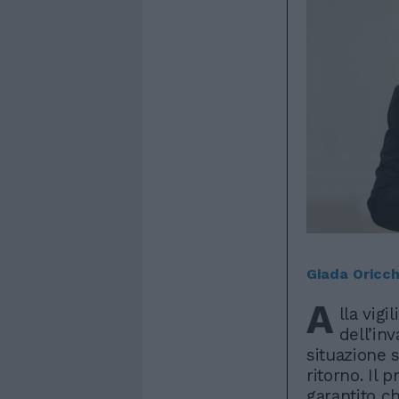
Giada Oricch
A
lla vig
dell’in
situazione 
ritorno. Il
garantito c