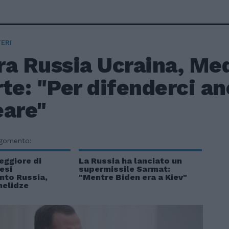
ERI
ra Russia Ucraina, Me
te: "Per difenderci an
eare"
rgomento:
eggiore di
La Russia ha lanciato un
esi
supermissile Sarmat:
to Russia,
"Mentre Biden era a Kiev"
helidze