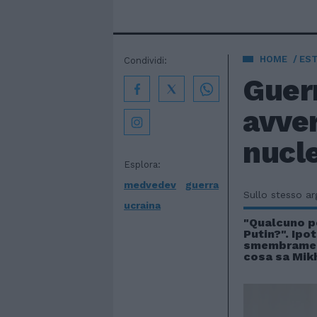
HOME
EST
Condividi:
Guer
avver
nucl
Esplora:
medvedev
guerra
Sullo stesso a
ucraina
"Qualcuno p
Putin?". Ipot
smembramen
cosa sa Mik