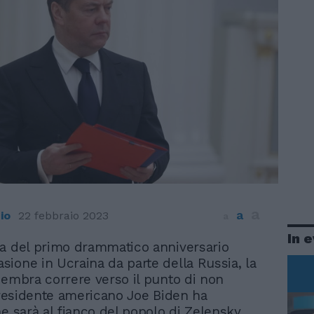
a
a
io
22 febbraio 2023
a
In 
ilia del primo drammatico anniversario
vasione in Ucraina da parte della Russia, la
sembra correre verso il punto di non
 presidente americano Joe Biden ha
he sarà al fianco del popolo di Zelensky