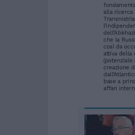
fondamental
alla ricerca
Transnistri
l’indipenden
dell’Abkhazi
che la Russ
così da occ
attiva della
(potenziale 
creazione 
dall’Atlanti
base a prin
affari inter