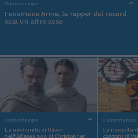
Controtempo
Fenomeno Anna, la rapper dei record
cala un altro asso
Controtempo
Controtempo
La modernità di Ulisse
La rinascita 
nell'Odissea pop di Christopher
canzoni di Va