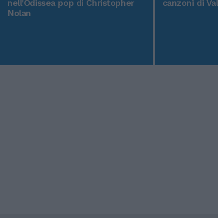
nell'Odissea pop di Christopher
canzoni di Va
Nolan