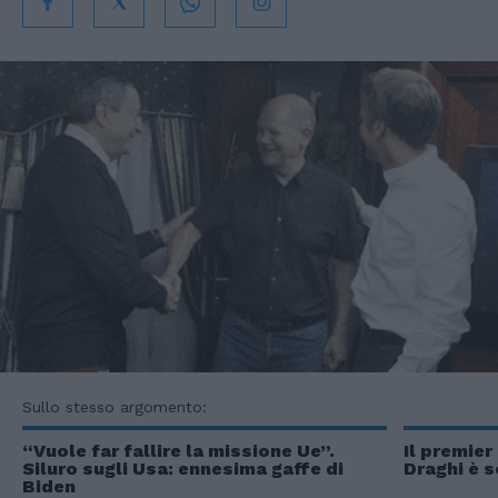
Sullo stesso argomento:
“Vuole far fallire la missione Ue”.
Il premier
Siluro sugli Usa: ennesima gaffe di
Draghi è 
Biden