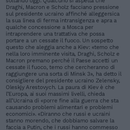
soltando oggi. Qualcuno si aspetta che
Draghi, Macron e Scholz facciano pressione
sul presidente ucraino affinché alleggersica
la sua linea di ferma intransigenza e apra a
qualche concessione a Mosca per
intraprendere una trattativa che possa
portare a un cessate il fuoco. Un sospetto
questo che aleggia anche a Kiev: «temo che
nella loro imminente visita, Draghi, Scholz e
Macron premano perché il Paese accetti un
cessate il fuoco, temo che cercheranno di
raggiungere una sorta di Minsk 3», ha detto il
consigliere del presidente ucraino Zelensky,
Oleskjy Arestovych. La paura di Kiev è che
l’Europa, ai suoi massimi livelli, chieda
all’Ucraina di «porre fine alla guerra che sta
causando problemi alimentari e problemi
economici». «Diranno che russi e ucraini
stanno morendo, che dobbiamo salvare la
faccia a Putin, che i russi hanno commesso