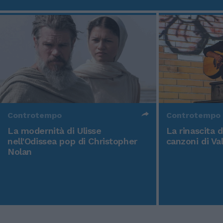
Controtempo
Controtempo
La modernità di Ulisse
La rinascita 
nell'Odissea pop di Christopher
canzoni di Va
Nolan