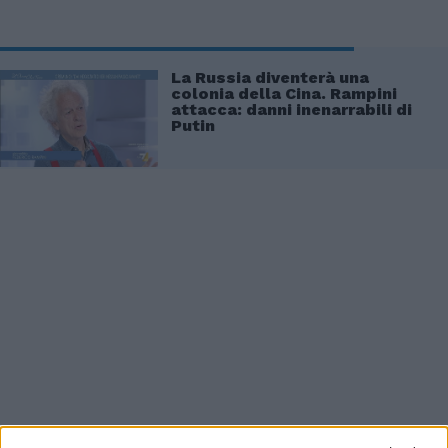
La Russia diventerà una
colonia della Cina. Rampini
attacca: danni inenarrabili di
Putin