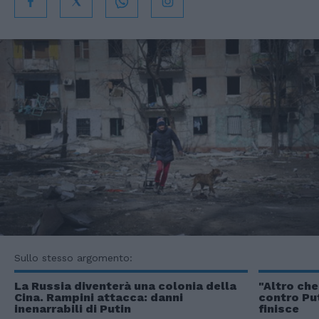
Sullo stesso argomento:
La Russia diventerà una colonia della
"Altro che
Cina. Rampini attacca: danni
contro Put
inenarrabili di Putin
finisce